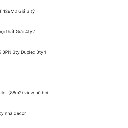
T 129M2 Giá 3 tỷ
i thất Giá: 4ty2
5 3PN 3ty Duplex 3ty4
let (88m2) view hồ bơi
ty nhà decor