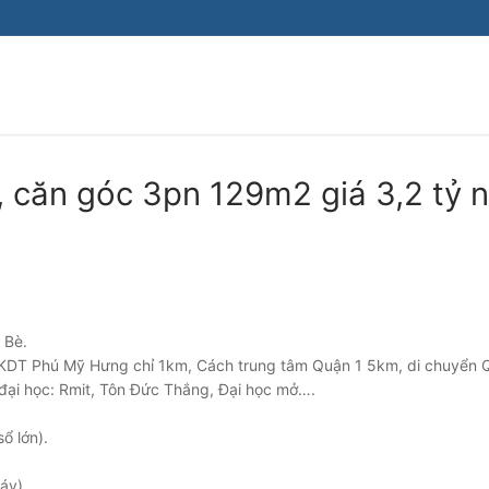
 căn góc 3pn 129m2 giá 3,2 tỷ 
 Bè.
 kề KDT Phú Mỹ Hưng chỉ 1km, Cách trung tâm Quận 1 5km, di chuyển 
đại học: Rmit, Tôn Đức Thắng, Đại học mở….
ổ lớn).
áy).