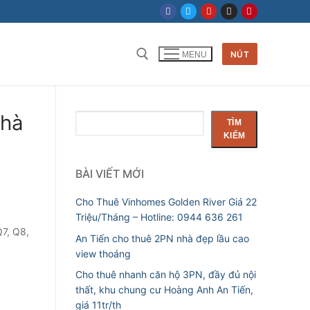
NÚT
MENU
Tìm kiếm cho:
nhà
Tìm
TÌM
kiếm
KIẾM
BÀI VIẾT MỚI
Cho Thuê Vinhomes Golden River Giá 22
Triệu/Tháng – Hotline: 0944 636 261
Q7, Q8,
An Tiến cho thuê 2PN nhà đẹp lầu cao
view thoáng
Cho thuê nhanh căn hộ 3PN, đầy đủ nội
thất, khu chung cư Hoàng Anh An Tiến,
giá 11tr/th