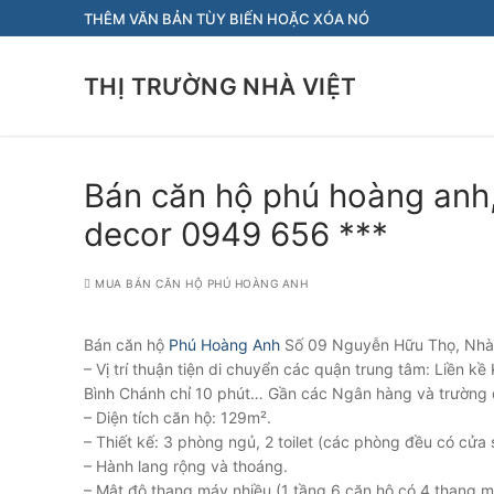
Chuyển
THÊM VĂN BẢN TÙY BIẾN HOẶC XÓA NÓ
đến
nội
THỊ TRƯỜNG NHÀ VIỆT
dung
Bán căn hộ phú hoàng anh,
decor 0949 656 ***
MUA BÁN CĂN HỘ PHÚ HOÀNG ANH
Bán căn hộ
Phú Hoàng Anh
Số 09 Nguyễn Hữu Thọ, Nhà
– Vị trí thuận tiện di chuyển các quận trung tâm: Liền
Bình Chánh chỉ 10 phút… Gần các Ngân hàng và trường 
– Diện tích căn hộ: 129m².
– Thiết kế: 3 phòng ngủ, 2 toilet (các phòng đều có cửa s
– Hành lang rộng và thoáng.
– Mật độ thang máy nhiều (1 tầng 6 căn hộ có 4 thang m