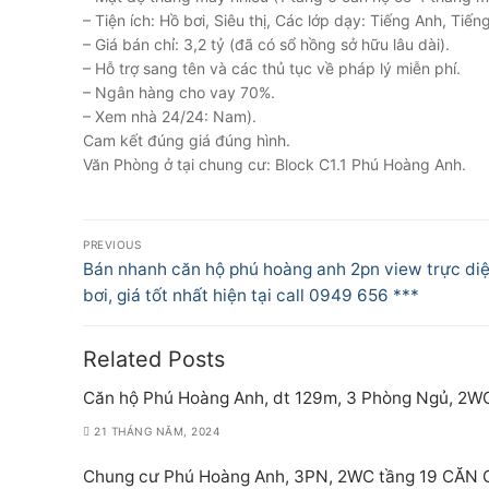
– Tiện ích: Hồ bơi, Siêu thị, Các lớp dạy: Tiếng Anh, Ti
– Giá bán chỉ: 3,2 tỷ (đã có sổ hồng sở hữu lâu dài).
– Hỗ trợ sang tên và các thủ tục về pháp lý miễn phí.
– Ngân hàng cho vay 70%.
– Xem nhà 24/24: Nam).
Cam kết đúng giá đúng hình.
Văn Phòng ở tại chung cư: Block C1.1 Phú Hoàng Anh.
Điều
PREVIOUS
hướng
Previous
Bán nhanh căn hộ phú hoàng anh 2pn view trực di
post:
bơi, giá tốt nhất hiện tại call 0949 656 ***
bài
viết
Related Posts
Căn hộ Phú Hoàng Anh, dt 129m, 3 Phòng Ngủ, 2W
21 THÁNG NĂM, 2024
Chung cư Phú Hoàng Anh, 3PN, 2WC tầng 19 CĂN