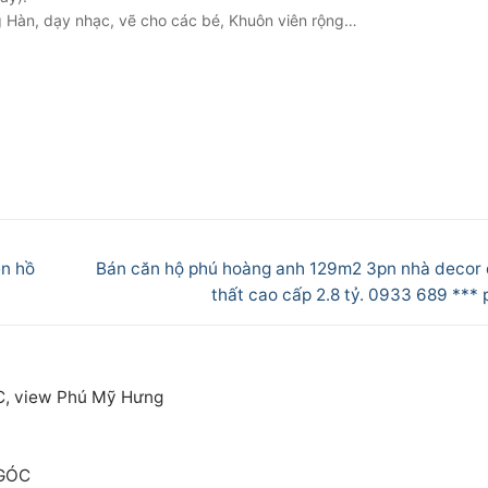
ếng Hàn, dạy nhạc, vẽ cho các bé, Khuôn viên rộng…
Next
ện hồ
Bán căn hộ phú hoàng anh 129m2 3pn nhà decor 
post:
thất cao cấp 2.8 tỷ. 0933 689 *** 
C, view Phú Mỹ Hưng
 GÓC