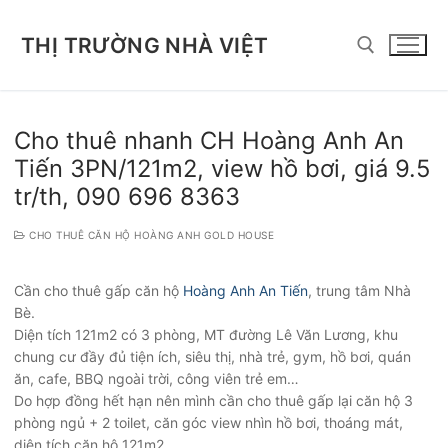
Chuyển
đến
THỊ TRƯỜNG NHÀ VIỆT
nội
dung
Tìm kiếm cho:
Cho thuê nhanh CH Hoàng Anh An
Tiến 3PN/121m2, view hồ bơi, giá 9.5
tr/th, 090 696 8363
CHO THUÊ CĂN HỘ HOÀNG ANH GOLD HOUSE
Cần cho thuê gấp căn hộ
Hoàng Anh An Tiến
, trung tâm Nhà
Bè.
Diện tích 121m2 có 3 phòng, MT đường Lê Văn Lương, khu
chung cư đầy đủ tiện ích, siêu thị, nhà trẻ, gym, hồ bơi, quán
ăn, cafe, BBQ ngoài trời, công viên trẻ em…
Do hợp đồng hết hạn nên mình cần cho thuê gấp lại căn hộ 3
phòng ngủ + 2 toilet, căn góc view nhìn hồ bơi, thoáng mát,
diện tích căn hộ 121m2.