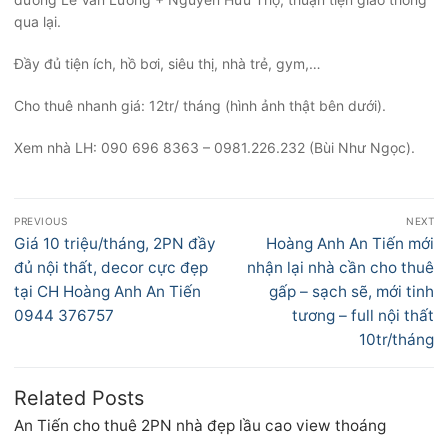
qua lại.
Đầy đủ tiện ích, hồ bơi, siêu thị, nhà trẻ, gym,…
Cho thuê nhanh giá: 12tr/ tháng (hình ảnh thật bên dưới).
Xem nhà LH: 090 696 8363 – 0981.226.232 (Bùi Như Ngọc).
Điều
PREVIOUS
NEXT
hướng
Previous
Next
Giá 10 triệu/tháng, 2PN đầy
Hoàng Anh An Tiến mới
bài
post:
post:
đủ nội thất, decor cực đẹp
nhận lại nhà cần cho thuê
viết
tại CH Hoàng Anh An Tiến
gấp – sạch sẽ, mới tinh
0944 376757
tương – full nội thất
10tr/tháng
Related Posts
An Tiến cho thuê 2PN nhà đẹp lầu cao view thoáng