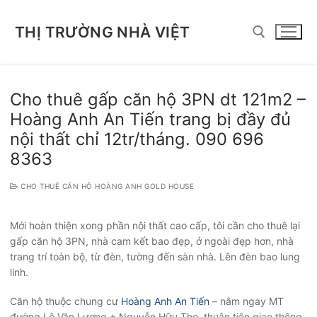
Chuyển
đến
THỊ TRƯỜNG NHÀ VIỆT
nội
dung
Tìm kiếm cho:
Cho thuê gấp căn hộ 3PN dt 121m2 –
Hoàng Anh An Tiến trang bị đầy đủ
nội thất chỉ 12tr/tháng. 090 696
8363
CHO THUÊ CĂN HỘ HOÀNG ANH GOLD HOUSE
Mới hoàn thiện xong phần nội thất cao cấp, tôi cần cho thuê lại
gấp căn hộ 3PN, nhà cam kết bao đẹp, ở ngoài đẹp hơn, nhà
trang trí toàn bộ, từ đèn, tường đến sàn nhà. Lên đèn bao lung
linh.
Căn hộ thuộc chung cư
Hoàng Anh An Tiến
– nằm ngay MT
đường Lê Văn Lương + Nguyễn Hữu Thọ, thuận tiện giao thông