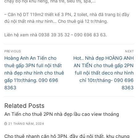
chạy bộ nội khu riêng, nhà trẻ, siêu thị, spa,…
– Căn hộ DT 119m2 thiết kế 3 PN, 2 toilet, nhà đã trang bị đầy
đủ nội thất nhà như hình… Cho thuê giá 12 tr/tháng.
Liên hệ xem nhà 0938 39 35 32 – 090 696 83 63.
Điều
PREVIOUS
NEXT
hướng
Previous
Next
Hoàng Anh An Tiến cho
Hot.. Nhà đẹp HOÀNG ANH
bài
post:
post:
thuê gấp 3PN full nội thất
AN TIẾN cho thuê gấp 2PN
viết
nhà đẹp như hình cho thuê
full nội thất deco như hình
gấp 11tr/tháng. 090 696
chỉ 10tr/tháng- 090 696
8363
8363
Related Posts
An Tiến cho thuê 2PN nhà đẹp lầu cao view thoáng
21 THÁNG NĂM, 2024
Cho thuê nhanh căn hộ 3PN, đầy đủ nội thất, khu chung