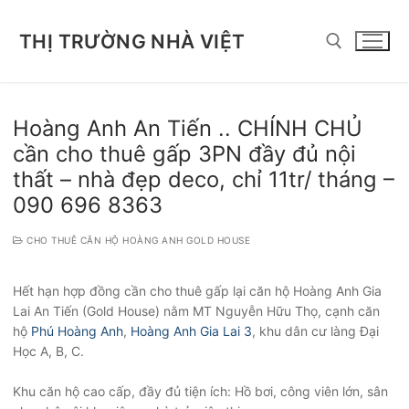
Chuyển
đến
THỊ TRƯỜNG NHÀ VIỆT
nội
dung
Tìm kiếm cho:
Hoàng Anh An Tiến .. CHÍNH CHỦ
cần cho thuê gấp 3PN đầy đủ nội
thất – nhà đẹp deco, chỉ 11tr/ tháng –
090 696 8363
CHO THUÊ CĂN HỘ HOÀNG ANH GOLD HOUSE
Hết hạn hợp đồng cần cho thuê gấp lại căn hộ Hoàng Anh Gia
Lai An Tiến (Gold House) nằm MT Nguyễn Hữu Thọ, cạnh căn
hộ
Phú Hoàng Anh
,
Hoàng Anh Gia Lai 3
, khu dân cư làng Đại
Học A, B, C.
Khu căn hộ cao cấp, đầy đủ tiện ích: Hồ bơi, công viên lớn, sân