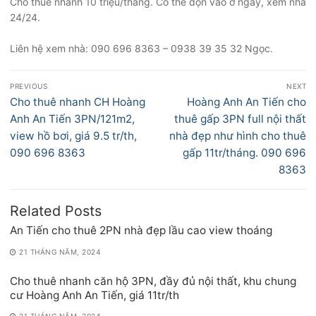
Cho thuê nhanh 10 triệu/tháng. Có thể dọn vào ở ngay, xem nhà
24/24.
Liên hệ xem nhà: 090 696 8363 – 0938 39 35 32 Ngọc.
Điều
PREVIOUS
NEXT
hướng
Previous
Next
Cho thuê nhanh CH Hoàng
Hoàng Anh An Tiến cho
bài
post:
post:
Anh An Tiến 3PN/121m2,
thuê gấp 3PN full nội thất
viết
view hồ bơi, giá 9.5 tr/th,
nhà đẹp như hình cho thuê
090 696 8363
gấp 11tr/tháng. 090 696
8363
Related Posts
An Tiến cho thuê 2PN nhà đẹp lầu cao view thoáng
21 THÁNG NĂM, 2024
Cho thuê nhanh căn hộ 3PN, đầy đủ nội thất, khu chung
cư Hoàng Anh An Tiến, giá 11tr/th
21 THÁNG NĂM, 2024