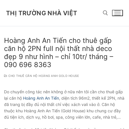
Chuyển
đến
THỊ TRƯỜNG NHÀ VIỆT
nội
dung
Tìm kiếm cho:
Hoàng Anh An Tiến cho thuê gấp
căn hộ 2PN full nội thất nhà deco
đẹp 9 như hình – chỉ 10tr/ tháng –
090 696 8363
CHO THUÊ CĂN HỘ HOÀNG ANH GOLD HOUSE
Do chuyển công tác nên không ở nữa nên tôi cần cho thuê gấp
lại căn hộ
Hoàng Anh An Tiến
, diện tích 96m2, thiết kế 2PN, nhà
đã trang bị đầy đủ nội thất chỉ việc xách vali vào ở. Căn hộ
thuộc khu Hoàng Anh An Tiến (Gold House) khu chung cư đầy
đủ tiện ích, dịch vụ, hồ bơi, spa, công viên lớn, cafe, nhà trẻ,…