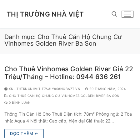
Chuyển
đến
THỊ TRƯỜNG NHÀ VIỆT
nội
dung
Danh mục:
Cho Thuê Căn Hộ Chung Cư
Tìm kiếm cho:
Vinhomes Golden River Ba Son
Cho Thuê Vinhomes Golden River Giá 22
Triệu/Tháng – Hotline: 0944 636 261
XN--THTRNGNHVIT-F7A31Y908NOBAZT.VN
29 THÁNG NĂM, 2024
CHO THUÊ CĂN HỘ CHUNG CƯ VINHOMES GOLDEN RIVER BA SON
0 BÌNH LUẬN
Thông Tin Căn Hộ Cho Thuê Diện tích: 78m² Phòng ngủ: 2 Tòa
nhà: Aqua 4 Nội thất: Cao cấp, hiện đại Giá thuê: 22…
ĐỌC THÊM ←