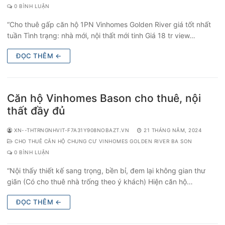
0 BÌNH LUẬN
“Cho thuê gấp căn hộ 1PN Vinhomes Golden River giá tốt nhất
tuần Tình trạng: nhà mới, nội thất mới tinh Giá 18 tr view…
ĐỌC THÊM ←
Căn hộ Vinhomes Bason cho thuê, nội
thất đầy đủ
XN--THTRNGNHVIT-F7A31Y908NOBAZT.VN
21 THÁNG NĂM, 2024
CHO THUÊ CĂN HỘ CHUNG CƯ VINHOMES GOLDEN RIVER BA SON
0 BÌNH LUẬN
“Nội thấy thiết kế sang trọng, bền bỉ, đem lại không gian thư
giãn (Có cho thuê nhà trống theo ý khách) Hiện căn hộ…
ĐỌC THÊM ←