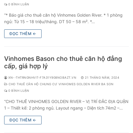
0 BÌNH LUẬN
“* Báo giá cho thuê căn hộ Vinhomes Golden River. * 1 phòng
ngủ: Từ 15 – 18 triệu/tháng. DT 50 – 58 m². *…
ĐỌC THÊM ←
Vinhomes Bason cho thuê căn hộ đẳng
cấp, giá hợp lý
XN--THTRNGNHVIT-F7A31Y908NOBAZT.VN
21 THÁNG NĂM, 2024
CHO THUÊ CĂN HỘ CHUNG CƯ VINHOMES GOLDEN RIVER BA SON
0 BÌNH LUẬN
“CHO THUÊ VINHOMES GOLDEN RIVER – VỊ TRÍ ĐẮC ĐỊA QUẬN
1 – Thiết kế: 2 phòng ngủ. Layout ngang – Diện tích 74m2 –…
ĐỌC THÊM ←