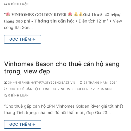
0 BÌNH LUẬN
“
𝐕𝐈𝐍𝐇𝐎𝐌𝐄𝐒 𝐆𝐎𝐋𝐃𝐄𝐍 𝐑𝐈𝐕𝐄𝐑
𝗚𝗶𝗮́ 𝘁𝗵𝘂𝗲̂: 𝟒0 𝐭𝐫𝐢𝐞̣̂𝐮/
𝐭𝐡𝐚́𝐧𝐠 bao phí • 𝗧𝗵𝗼̂𝗻𝗴 𝘁𝗶𝗻 𝗰𝗮̆𝗻 𝗵𝗼̣̂: • Diện tích 121m² • View
sông Sài Gòn…
ĐỌC THÊM ←
Vinhomes Bason cho thuê căn hộ sang
trọng, view đẹp
XN--THTRNGNHVIT-F7A31Y908NOBAZT.VN
21 THÁNG NĂM, 2024
CHO THUÊ CĂN HỘ CHUNG CƯ VINHOMES GOLDEN RIVER BA SON
0 BÌNH LUẬN
“Cho thuê gấp căn hộ 2PN Vinhomes Golden River giá tốt nhất
tháng Tình trạng: nhà mới đủ nội thất mới , đẹp Giá 23…
ĐỌC THÊM ←