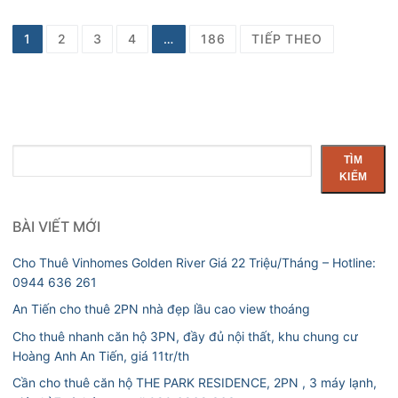
Điều
1
2
3
4
…
186
TIẾP THEO
hướng
bài
viết
Tìm
TÌM
kiếm
KIẾM
BÀI VIẾT MỚI
Cho Thuê Vinhomes Golden River Giá 22 Triệu/Tháng – Hotline:
0944 636 261
An Tiến cho thuê 2PN nhà đẹp lầu cao view thoáng
Cho thuê nhanh căn hộ 3PN, đầy đủ nội thất, khu chung cư
Hoàng Anh An Tiến, giá 11tr/th
Cần cho thuê căn hộ THE PARK RESIDENCE, 2PN , 3 máy lạnh,