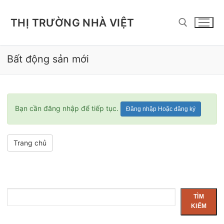
Chuyển
đến
THỊ TRƯỜNG NHÀ VIỆT
nội
dung
Bất động sản mới
Tìm kiếm cho:
Bạn cần đăng nhập để tiếp tục.
Đăng nhập Hoặc đăng ký
Trang chủ
Tìm
TÌM
kiếm
KIẾM