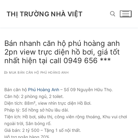
Chuyển
đến
THỊ TRƯỜNG NHÀ VIỆT
nội
dung
Tìm kiếm cho:
Bán nhanh căn hộ phú hoàng anh
2pn view trực diện hồ bơi, giá tốt
nhất hiện tại call 0949 656 ***
MUA BÁN CĂN HỘ PHÚ HOÀNG ANH
Bán căn hộ
Phú Hoàng Anh
– Số 09 Nguyễn Hữu Thọ.
Căn hộ: 2 phòng ngủ, 2 toilet.
Diện tích: 88m², view nhìn trực diện Hồ Bơi.
Pháp lý: Sổ hồng sở hữu lâu dài.
Tiện ích: Hồ bơi, siêu thị, công viên rộng thoáng, Khu vui chơi
ngoài trời, Sân bóng rổ.
Giá bán: 2 tỷ 500 – Tặng 1 số nội thất.
Hỗ trợ ngân hàng 70%.