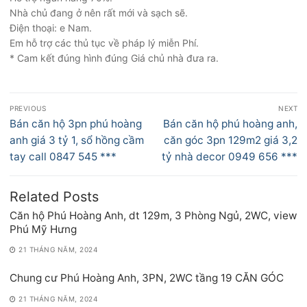
Nhà chủ đang ở nên rất mới và sạch sẽ.
Điện thoại: e Nam.
Em hỗ trợ các thủ tục về pháp lý miễn Phí.
* Cam kết đúng hình đúng Giá chủ nhà đưa ra.
Điều
PREVIOUS
NEXT
hướng
Previous
Next
Bán căn hộ 3pn phú hoàng
Bán căn hộ phú hoàng anh,
bài
post:
post:
anh giá 3 tỷ 1, sổ hồng cầm
căn góc 3pn 129m2 giá 3,2
viết
tay call 0847 545 ***
tỷ nhà decor 0949 656 ***
Related Posts
Căn hộ Phú Hoàng Anh, dt 129m, 3 Phòng Ngủ, 2WC, view
Phú Mỹ Hưng
21 THÁNG NĂM, 2024
Chung cư Phú Hoàng Anh, 3PN, 2WC tầng 19 CĂN GÓC
21 THÁNG NĂM, 2024