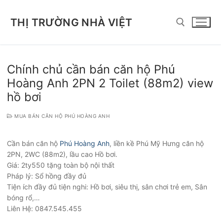
Chuyển
đến
THỊ TRƯỜNG NHÀ VIỆT
nội
dung
Tìm kiếm cho:
Chính chủ cần bán căn hộ Phú
Hoàng Anh 2PN 2 Toilet (88m2) view
hồ bơi
MUA BÁN CĂN HỘ PHÚ HOÀNG ANH
Cần bán căn hộ
Phú Hoàng Anh
, liền kề Phú Mỹ Hưng căn hộ
2PN, 2WC (88m2), lầu cao Hồ bơi.
Giá: 2ty550 tặng toàn bộ nội thất
Pháp lý: Sổ hồng đầy đủ
Tiện ích đầy đủ tiện nghi: Hồ bơi, siêu thị, sân chơi trẻ em, Sân
bóng rổ,…
Liên Hệ: 0847.545.455