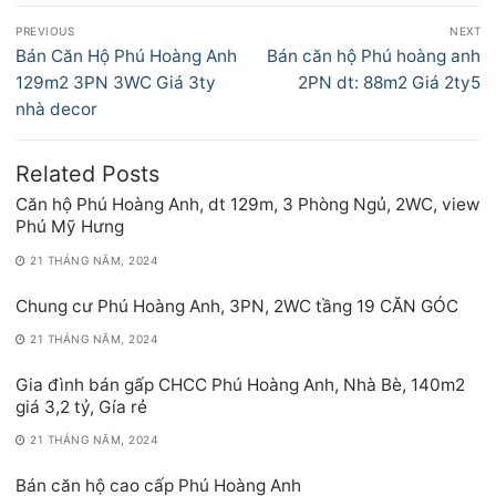
Điều
PREVIOUS
NEXT
hướng
Previous
Next
Bán Căn Hộ Phú Hoàng Anh
Bán căn hộ Phú hoàng anh
bài
post:
post:
129m2 3PN 3WC Giá 3ty
2PN dt: 88m2 Giá 2ty5
viết
nhà decor
Related Posts
Căn hộ Phú Hoàng Anh, dt 129m, 3 Phòng Ngủ, 2WC, view
Phú Mỹ Hưng
21 THÁNG NĂM, 2024
Chung cư Phú Hoàng Anh, 3PN, 2WC tầng 19 CĂN GÓC
21 THÁNG NĂM, 2024
Gia đình bán gấp CHCC Phú Hoàng Anh, Nhà Bè, 140m2
giá 3,2 tỷ, Gía rẻ
21 THÁNG NĂM, 2024
Bán căn hộ cao cấp Phú Hoàng Anh