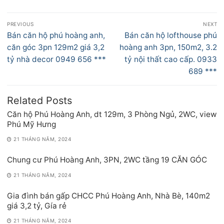
Điều
PREVIOUS
NEXT
hướng
Previous
Next
Bán căn hộ phú hoàng anh,
Bán căn hộ lofthouse phú
bài
post:
post:
căn góc 3pn 129m2 giá 3,2
hoàng anh 3pn, 150m2, 3.2
viết
tỷ nhà decor 0949 656 ***
tỷ nội thất cao cấp. 0933
689 ***
Related Posts
Căn hộ Phú Hoàng Anh, dt 129m, 3 Phòng Ngủ, 2WC, view
Phú Mỹ Hưng
21 THÁNG NĂM, 2024
Chung cư Phú Hoàng Anh, 3PN, 2WC tầng 19 CĂN GÓC
21 THÁNG NĂM, 2024
Gia đình bán gấp CHCC Phú Hoàng Anh, Nhà Bè, 140m2
giá 3,2 tỷ, Gía rẻ
21 THÁNG NĂM, 2024