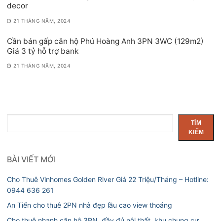
decor
21 THÁNG NĂM, 2024
Cần bán gấp căn hộ Phú Hoàng Anh 3PN 3WC (129m2)
Giá 3 tỷ hỗ trợ bank
21 THÁNG NĂM, 2024
Tìm
TÌM
kiếm
KIẾM
BÀI VIẾT MỚI
Cho Thuê Vinhomes Golden River Giá 22 Triệu/Tháng – Hotline:
0944 636 261
An Tiến cho thuê 2PN nhà đẹp lầu cao view thoáng
Cho thuê nhanh căn hộ 3PN, đầy đủ nội thất, khu chung cư