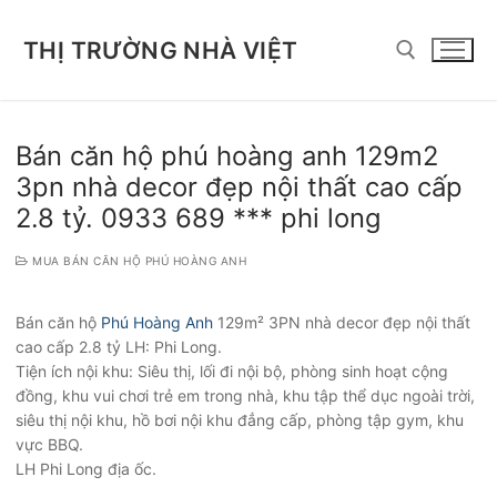
Chuyển
đến
THỊ TRƯỜNG NHÀ VIỆT
nội
dung
Tìm kiếm cho:
Bán căn hộ phú hoàng anh 129m2
3pn nhà decor đẹp nội thất cao cấp
2.8 tỷ. 0933 689 *** phi long
MUA BÁN CĂN HỘ PHÚ HOÀNG ANH
Bán căn hộ
Phú Hoàng Anh
129m² 3PN nhà decor đẹp nội thất
cao cấp 2.8 tỷ LH: Phi Long.
Tiện ích nội khu: Siêu thị, lối đi nội bộ, phòng sinh hoạt cộng
đồng, khu vui chơi trẻ em trong nhà, khu tập thể dục ngoài trời,
siêu thị nội khu, hồ bơi nội khu đẳng cấp, phòng tập gym, khu
vực BBQ.
LH Phi Long địa ốc.