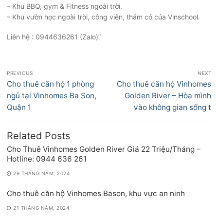
– Khu BBQ, gym & Fitness ngoài trời.
– Khu vườn học ngoài trời, công viên, thảm cỏ của Vinschool.
Liên hệ : 0944636261 (Zalo)”
Điều
PREVIOUS
NEXT
hướng
Previous
Next
Cho thuê căn hộ 1 phòng
Cho thuê căn hộ Vinhomes
bài
post:
post:
ngủ tại Vinhomes Ba Son,
Golden River – Hòa mình
viết
Quận 1
vào không gian sống t
Related Posts
Cho Thuê Vinhomes Golden River Giá 22 Triệu/Tháng –
Hotline: 0944 636 261
29 THÁNG NĂM, 2024
Cho thuê căn hộ Vinhomes Bason, khu vực an ninh
21 THÁNG NĂM, 2024