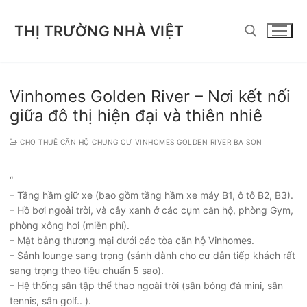
Chuyển
đến
THỊ TRƯỜNG NHÀ VIỆT
nội
dung
Tìm kiếm cho:
Vinhomes Golden River – Nơi kết nối
giữa đô thị hiện đại và thiên nhiê
CHO THUÊ CĂN HỘ CHUNG CƯ VINHOMES GOLDEN RIVER BA SON
“
– Tầng hầm giữ xe (bao gồm tầng hầm xe máy B1, ô tô B2, B3).
– Hồ bơi ngoài trời, và cây xanh ở các cụm căn hộ, phòng Gym,
phòng xông hơi (miễn phí).
– Mặt bằng thương mại dưới các tòa căn hộ Vinhomes.
– Sảnh lounge sang trọng (sảnh dành cho cư dân tiếp khách rất
sang trọng theo tiêu chuẩn 5 sao).
– Hệ thống sân tập thể thao ngoài trời (sân bóng đá mini, sân
tennis, sân golf.. ).