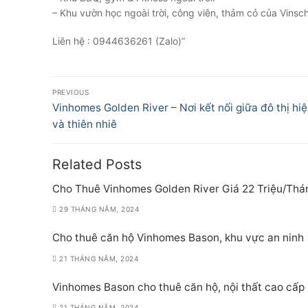
– Khu vườn học ngoài trời, công viên, thảm cỏ của Vinsch
Liên hệ : 0944636261 (Zalo)”
Điều
PREVIOUS
hướng
Previous
Vinhomes Golden River – Nơi kết nối giữa đô thị hiệ
post:
và thiên nhiê
bài
viết
Related Posts
Cho Thuê Vinhomes Golden River Giá 22 Triệu/Thá
29 THÁNG NĂM, 2024
Cho thuê căn hộ Vinhomes Bason, khu vực an ninh
21 THÁNG NĂM, 2024
Vinhomes Bason cho thuê căn hộ, nội thất cao cấp
21 THÁNG NĂM, 2024