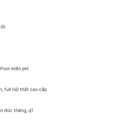
tốt
ool miễn phí
 full nội thất cao cấp
n đức thắng, q1