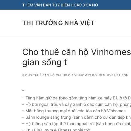
Chuyển
THÊM VĂN BẢN TÙY BIẾN HOẶC XÓA NÓ
đến
nội
THỊ TRƯỜNG NHÀ VIỆT
dung
Cho thuê căn hộ Vinhomes
gian sống t
CHO THUÊ CĂN HỘ CHUNG CƯ VINHOMES GOLDEN RIVER BA SON
“
– Tầng hầm giữ xe (bao gồm tầng hầm xe máy B1, ô tô B
– Hồ bơi ngoài trời, và cây xanh ở các cụm căn hộ, phòn
– Mặt bằng thương mại dưới các tòa căn hộ Vinhomes.
– Sảnh lounge sang trọng (sảnh dành cho cư dân tiếp khá
– Hệ thống sân tập thể thao ngoài trời (sân bóng đá mini, s
– Khu BBQ, gym & Fitness ngoài trời.