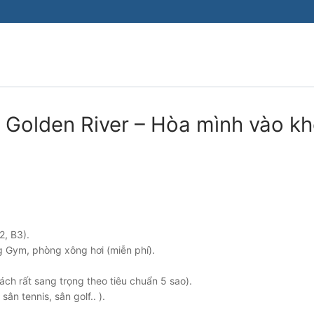
Tìm kiếm cho:
 Golden River – Hòa mình vào k
2, B3).
g Gym, phòng xông hơi (miễn phí).
ch rất sang trọng theo tiêu chuẩn 5 sao).
ân tennis, sân golf.. ).