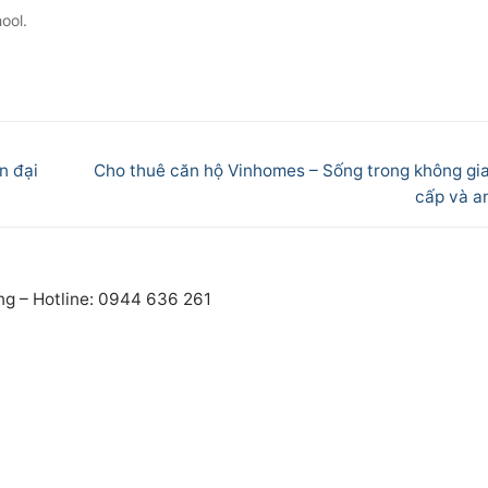
ool.
Next
n đại
Cho thuê căn hộ Vinhomes – Sống trong không gi
post:
cấp và an
ng – Hotline: 0944 636 261