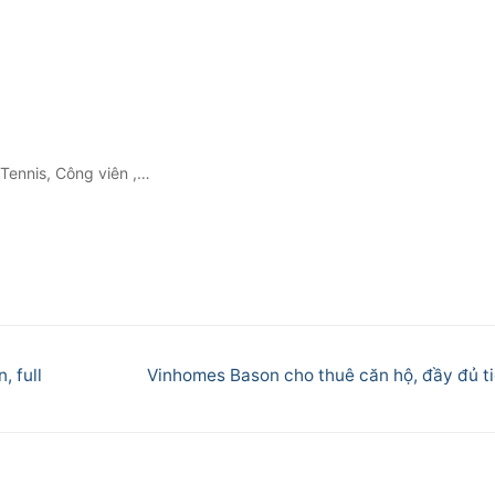
 Tennis, Công viên ,…
Next
 full
Vinhomes Bason cho thuê căn hộ, đầy đủ ti
post: