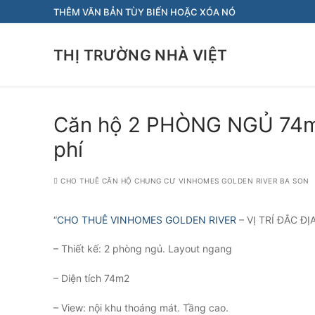
Chuyển
THÊM VĂN BẢN TÙY BIẾN HOẶC XÓA NÓ
đến
nội
THỊ TRƯỜNG NHÀ VIỆT
dung
Căn hộ 2 PHÒNG NGỦ 74m
phí
CHO THUÊ CĂN HỘ CHUNG CƯ VINHOMES GOLDEN RIVER BA SON
“
CHO THUÊ VINHOMES GOLDEN RIVER
– VỊ TRÍ ĐẮC ĐỊ
– Thiết kế: 2 phòng ngủ. Layout ngang
– Diện tích 74m2
– View: nội khu thoáng mát. Tầng cao.