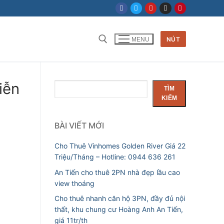
NÚT
MENU
Tìm kiếm cho:
iễn
Tìm
TÌM
kiếm
KIẾM
BÀI VIẾT MỚI
Cho Thuê Vinhomes Golden River Giá 22
Triệu/Tháng – Hotline: 0944 636 261
An Tiến cho thuê 2PN nhà đẹp lầu cao
view thoáng
Cho thuê nhanh căn hộ 3PN, đầy đủ nội
thất, khu chung cư Hoàng Anh An Tiến,
giá 11tr/th