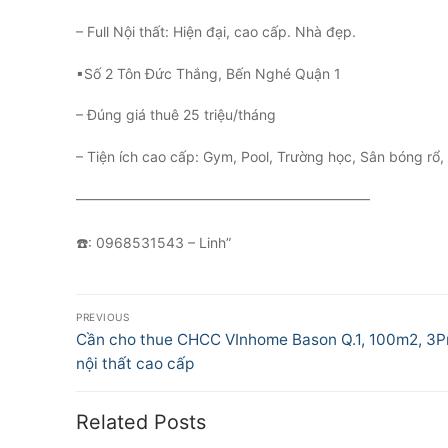
– Full Nội thất: Hiện đại, cao cấp. Nhà đẹp.
▪Số 2 Tôn Đức Thắng, Bến Nghé Quận 1
– Đúng giá thuê 25 triệu/tháng
– Tiện ích cao cấp: Gym, Pool, Trường học, Sân bóng rổ,
—————————————————————
☎️: 0968531543 – Linh”
Điều
PREVIOUS
hướng
Previous
Cần cho thue CHCC VInhome Bason Q.1, 100m2, 3Pn,
post:
nội thất cao cấp
bài
viết
Related Posts