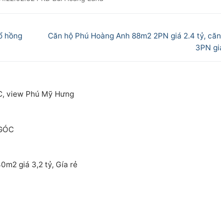
Next
ổ hồng
Căn hộ Phú Hoàng Anh 88m2 2PN giá 2.4 tỷ, că
post:
3PN giá
C, view Phú Mỹ Hưng
 GÓC
m2 giá 3,2 tỷ, Gía rẻ