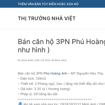
Chuyển
THÊM VĂN BẢN TÙY BIẾN HOẶC XÓA NÓ
đến
nội
THỊ TRƯỜNG NHÀ VIỆT
dung
Bán căn hộ 3PN Phú Hoàng
như hình )
MUA BÁN CĂN HỘ PHÚ HOÀNG ANH
Bán căn hộ 3PN
Phú Hoàng Anh
– MT Nguyễn Hữu Thọ, 
– Diện tích: 129m2
– Thiết kế: 3 Phòng ngủ, 2wc ( tặng nội thất đầy đủ như 
– Giá bán: 3.35 tỷ ( thương lượng)
– Pháp lý: Sổ hồng lâu dài
===================================
Liên hệ xem nhà mọi lúc: 0938393532 Minh Anh / 09