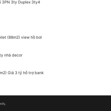
5 3PN 3ty Duplex 3ty4
let (88m2) view hồ bơi
ty nhà decor
2) Giá 3 tỷ hỗ trợ bank
mify
.