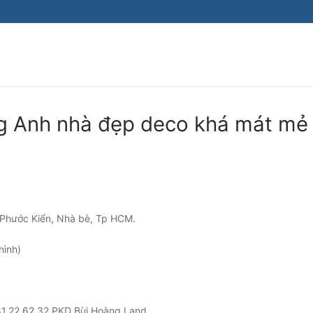
Tìm kiếm cho:
 Anh nhà đẹp deco khá mát mẻ 
Phước Kiển, Nhà bè, Tp HCM.
hình)
81.22.62.32 PKD Bùi Hoàng Land