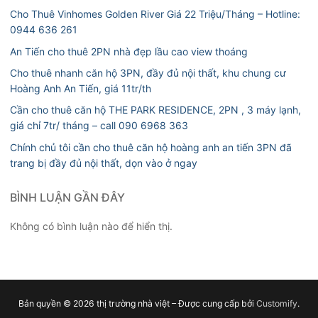
Cho Thuê Vinhomes Golden River Giá 22 Triệu/Tháng – Hotline:
0944 636 261
An Tiến cho thuê 2PN nhà đẹp lầu cao view thoáng
Cho thuê nhanh căn hộ 3PN, đầy đủ nội thất, khu chung cư
Hoàng Anh An Tiến, giá 11tr/th
Cần cho thuê căn hộ THE PARK RESIDENCE, 2PN , 3 máy lạnh,
giá chỉ 7tr/ tháng – call 090 6968 363
Chính chủ tôi cần cho thuê căn hộ hoàng anh an tiến 3PN đã
trang bị đầy đủ nội thất, dọn vào ở ngay
BÌNH LUẬN GẦN ĐÂY
Không có bình luận nào để hiển thị.
Bản quyền © 2026 thị trường nhà việt – Được cung cấp bởi
Customify
.