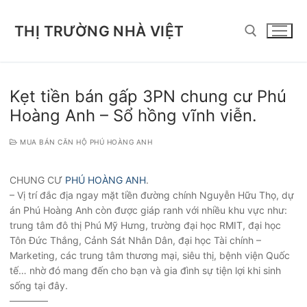
Chuyển
đến
THỊ TRƯỜNG NHÀ VIỆT
nội
dung
Tìm kiếm cho:
Kẹt tiền bán gấp 3PN chung cư Phú
Hoàng Anh – Sổ hồng vĩnh viễn.
MUA BÁN CĂN HỘ PHÚ HOÀNG ANH
CHUNG CƯ
PHÚ HOÀNG ANH
.
– Vị trí đắc địa ngay mặt tiền đường chính Nguyễn Hữu Thọ, dự
án Phú Hoàng Anh còn được giáp ranh với nhiều khu vực như:
trung tâm đô thị Phú Mỹ Hưng, trường đại học RMIT, đại học
Tôn Đức Thắng, Cảnh Sát Nhân Dân, đại học Tài chính –
Marketing, các trung tâm thương mại, siêu thị, bệnh viện Quốc
tế… nhờ đó mang đến cho bạn và gia đình sự tiện lợi khi sinh
sống tại đây.
————