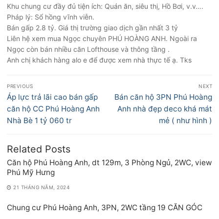
Khu chung cư đầy đủ tiện ích: Quán ăn, siêu thị, Hồ Bơi, v.v….
Pháp lý: Sổ hồng vĩnh viễn.
Bán gấp 2.8 tỷ. Giá thị trường giao dịch gần nhất 3 tỷ
Liên hệ xem mua Ngọc chuyên PHÚ HOÀNG ANH. Ngoài ra
Ngọc còn bán nhiều căn Lofthouse và thông tầng .
Anh chị khách hàng alo e để được xem nhà thực tế ạ. Tks
Điều
PREVIOUS
NEXT
hướng
Previous
Next
Áp lực trả lãi cao bán gấp
Bán căn hộ 3PN Phú Hoàng
bài
post:
post:
căn hộ CC Phú Hoàng Anh
Anh nhà đẹp deco khá mát
viết
Nhà Bè 1 tỷ 060 tr
mẻ ( như hình )
Related Posts
Căn hộ Phú Hoàng Anh, dt 129m, 3 Phòng Ngủ, 2WC, view
Phú Mỹ Hưng
21 THÁNG NĂM, 2024
Chung cư Phú Hoàng Anh, 3PN, 2WC tầng 19 CĂN GÓC