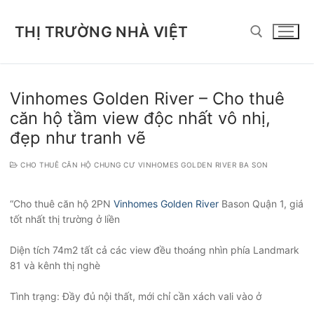
Chuyển
đến
THỊ TRƯỜNG NHÀ VIỆT
nội
dung
Tìm kiếm cho:
Vinhomes Golden River – Cho thuê
căn hộ tầm view độc nhất vô nhị,
đẹp như tranh vẽ
CHO THUÊ CĂN HỘ CHUNG CƯ VINHOMES GOLDEN RIVER BA SON
“Cho thuê căn hộ 2PN
Vinhomes Golden River
Bason Quận 1, giá
tốt nhất thị trường ở liền
Diện tích 74m2 tất cả các view đều thoáng nhìn phía Landmark
81 và kênh thị nghè
Tình trạng: Đầy đủ nội thất, mới chỉ cần xách vali vào ở