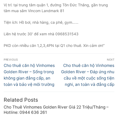
Vị trí: tại trung tâm quận 1, đường Tôn Đức Thắng, gần trung
tâm mua sắm Vincom Landmark 81
Tiện ích: Hồ bơi, nhà hàng, ca phê, gym……
Liên hệ trước 30′ để xem nhà 0968531543
PKD còn nhiều căn 1,2,3,4PN tại Q1 cho thuê. Xin cảm ơn!”
Điều
PREVIOUS
NEXT
hướng
Previous
Next
Cho thuê căn hộ Vinhomes
Cho thuê căn hộ Vinhomes
bài
post:
post:
Golden River – Sống trong
Golden River – Đáp ứng nhu
viết
không gian đẳng cấp, an
cầu về một cuộc sống tiện
toàn và bảo vệ môi trường
nghi, an toàn và đẳng cấp
Related Posts
Cho Thuê Vinhomes Golden River Giá 22 Triệu/Tháng –
Hotline: 0944 636 261