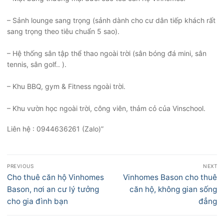
– Sảnh lounge sang trọng (sảnh dành cho cư dân tiếp khách rất
sang trọng theo tiêu chuẩn 5 sao).
– Hệ thống sân tập thể thao ngoài trời (sân bóng đá mini, sân
tennis, sân golf.. ).
– Khu BBQ, gym & Fitness ngoài trời.
– Khu vườn học ngoài trời, công viên, thảm cỏ của Vinschool.
Liên hệ : 0944636261 (Zalo)”
Điều
PREVIOUS
NEXT
hướng
Previous
Next
Cho thuê căn hộ Vinhomes
Vinhomes Bason cho thuê
bài
post:
post:
Bason, nơi an cư lý tưởng
căn hộ, không gian sống
viết
cho gia đình bạn
đẳng