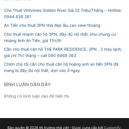
Cho Thuê Vinhomes Golden River Giá 22 Triệu/Tháng – Hotline:
0944 636 261
An Tiến cho thuê 2PN nhà đẹp lầu cao view thoáng
Cho thuê nhanh căn hộ 3PN, đầy đủ nội thất, khu chung cư
Hoàng Anh An Tiến, giá 11tr/th
Cần cho thuê căn hộ THE PARK RESIDENCE, 2PN , 3 máy lạnh,
giá chỉ 7tr/ tháng – call 090 6968 363
Chính chủ tôi cần cho thuê căn hộ hoàng anh an tiến 3PN đã
trang bị đầy đủ nội thất, dọn vào ở ngay
BÌNH LUẬN GẦN ĐÂY
Không có bình luận nào để hiển thị.
Bản quyền © 2026 thị trường nhà việt – Được cung cấp bởi
Customify
.