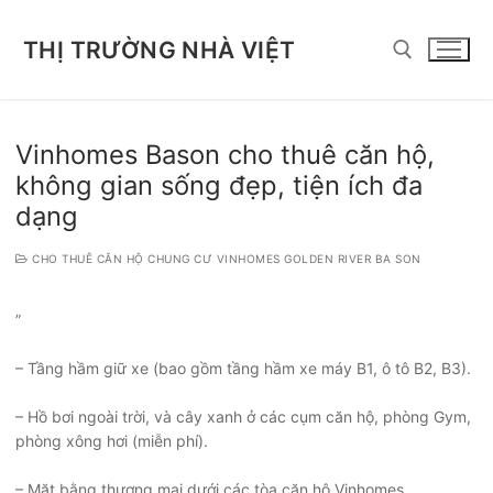
Chuyển
đến
THỊ TRƯỜNG NHÀ VIỆT
nội
dung
Tìm kiếm cho:
Vinhomes Bason cho thuê căn hộ,
không gian sống đẹp, tiện ích đa
dạng
CHO THUÊ CĂN HỘ CHUNG CƯ VINHOMES GOLDEN RIVER BA SON
”
– Tầng hầm giữ xe (bao gồm tầng hầm xe máy B1, ô tô B2, B3).
– Hồ bơi ngoài trời, và cây xanh ở các cụm căn hộ, phòng Gym,
phòng xông hơi (miễn phí).
– Mặt bằng thương mại dưới các tòa căn hộ Vinhomes.