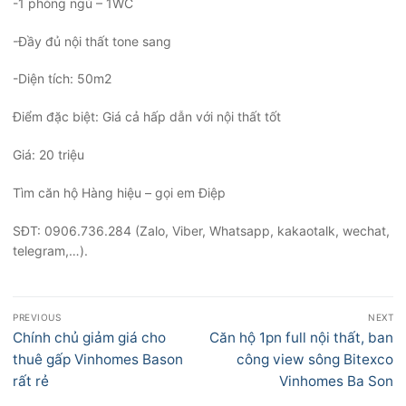
-1 phòng ngủ – 1WC
-Đầy đủ nội thất tone sang
-Diện tích: 50m2
Điểm đặc biệt: Giá cả hấp dẫn với nội thất tốt
Giá: 20 triệu
Tìm căn hộ Hàng hiệu – gọi em Điệp
SĐT: 0906.736.284 (Zalo, Viber, Whatsapp, kakaotalk, wechat,
telegram,…).
Điều
PREVIOUS
NEXT
hướng
Previous
Next
Chính chủ giảm giá cho
Căn hộ 1pn full nội thất, ban
bài
post:
post:
thuê gấp Vinhomes Bason
công view sông Bitexco
viết
rất rẻ
Vinhomes Ba Son