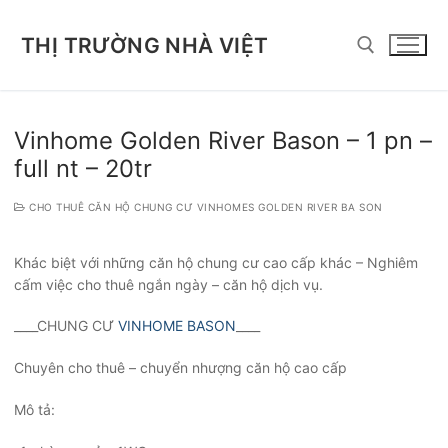
Chuyển
đến
THỊ TRƯỜNG NHÀ VIỆT
nội
dung
Tìm kiếm cho:
Vinhome Golden River Bason – 1 pn –
full nt – 20tr
CHO THUÊ CĂN HỘ CHUNG CƯ VINHOMES GOLDEN RIVER BA SON
Khác biệt với những căn hộ chung cư cao cấp khác – Nghiêm
cấm việc cho thuê ngắn ngày – căn hộ dịch vụ.
____CHUNG CƯ
VINHOME BASON
____
Chuyên cho thuê – chuyển nhượng căn hộ cao cấp
Mô tả: