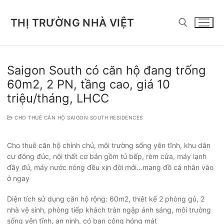
Chuyển
đến
THỊ TRƯỜNG NHÀ VIỆT
nội
dung
Tìm kiếm cho:
Saigon South có căn hộ đang trống
60m2, 2 PN, tầng cao, giá 10
triệu/tháng, LHCC
CHO THUÊ CĂN HỘ SAIGON SOUTH RESIDENCES
Cho thuê căn hộ chính chủ, môi trường sống yên tĩnh, khu dân
cư đông đúc, nội thất cơ bản gồm tủ bếp, rèm cửa, máy lạnh
đầy đủ, máy nước nóng đều xịn đời mới…mang đồ cá nhân vào
ở ngay
Diện tích sử dụng căn hộ rộng: 60m2, thiêt kế 2 phòng gủ, 2
nhà vệ sinh, phòng tiếp khách tràn ngập ánh sáng, môi trường
sống yên tĩnh, an ninh, có ban công hóng mát