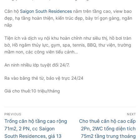
Căn hộ
Saigon South Residences
nằm trên tầng cao, view bao
đẹp, hạ tầng hoàn thiện, kiến trúc đẹp, bày trí gọn gàng, ngăn
nắp
Tiện ích và dịch vụ nội khu hoàn chỉnh như siêu thị, hồ bơi tràn
bờ, Hồ ngâm thủy lực, gym, spa, tennis, BBQ, thư viện, trường
mầm non, các công viên tiểu cảnh…
An ninh nhiều lớp tuyệt đối 24/7.
Ra vào bằng thẻ từ, bảo vệ trực 24/24
Giá cho thuê:10 triệu/tháng
Điều
PREVIOUS
NEXT
hướng
Previous
Next
Trống căn hộ tầng cao rộng
Cho thuê căn hộ cao cấp
bài
post:
post:
71m2, 2 PN, cc Saigon
2Pn, 2WC tổng diện tích
viết
South Residences, giá 13
75m2 tầng trung thoáng