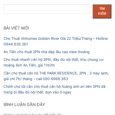
Tìm
TÌM
kiếm
KIẾM
BÀI VIẾT MỚI
Cho Thuê Vinhomes Golden River Giá 22 Triệu/Tháng – Hotline:
0944 636 261
An Tiến cho thuê 2PN nhà đẹp lầu cao view thoáng
Cho thuê nhanh căn hộ 3PN, đầy đủ nội thất, khu chung cư
Hoàng Anh An Tiến, giá 11tr/th
Cần cho thuê căn hộ THE PARK RESIDENCE, 2PN , 3 máy lạnh,
giá chỉ 7tr/ tháng – call 090 6968 363
Chính chủ tôi cần cho thuê căn hộ hoàng anh an tiến 3PN đã
trang bị đầy đủ nội thất, dọn vào ở ngay
BÌNH LUẬN GẦN ĐÂY
Không có bình luận nào để hiển thị.