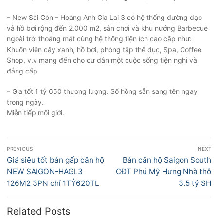
– New Sài Gòn – Hoàng Anh Gia Lai 3 có hệ thống đường dạo
và hồ bơi rộng đến 2.000 m2, sân chơi và khu nướng Barbecue
ngoài trời thoáng mát cùng hệ thống tiện ích cao cấp như:
Khuôn viên cây xanh, hồ bơi, phòng tập thể dục, Spa, Coffee
Shop, v.v mang đến cho cư dân một cuộc sống tiện nghi và
đẳng cấp.
– Gía tốt 1 tỷ 650 thương lượng. Sổ hồng sẵn sang tên ngay
trong ngày.
Miễn tiếp môi giới.
Điều
PREVIOUS
NEXT
hướng
Previous
Next
Giá siêu tốt bán gấp căn hộ
Bán căn hộ Saigon South
bài
post:
post:
NEW SAIGON-HAGL3
CĐT Phú Mỹ Hưng Nhà thô
viết
126M2 3PN chỉ 1TỶ620TL
3.5 tỷ SH
Related Posts