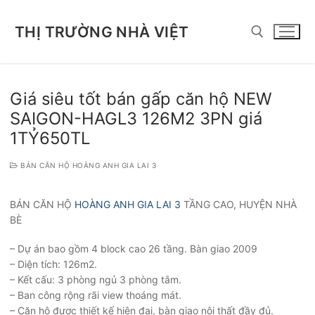
Chuyển
đến
THỊ TRƯỜNG NHÀ VIỆT
nội
dung
Tìm kiếm cho:
Giá siêu tốt bán gấp căn hộ NEW
SAIGON-HAGL3 126M2 3PN giá
1TỶ650TL
BÁN CĂN HỘ HOÀNG ANH GIA LAI 3
BÁN CĂN HỘ
HOÀNG ANH GIA LAI 3
TẦNG CAO, HUYỆN NHÀ
BÈ
– Dự án bao gồm 4 block cao 26 tầng. Bàn giao 2009
– Diện tích: 126m2.
– Kết cấu: 3 phòng ngủ 3 phòng tắm.
– Ban công rộng rãi view thoáng mát.
– Căn hộ được thiết kế hiện đại, bàn giao nội thất đầy đủ.