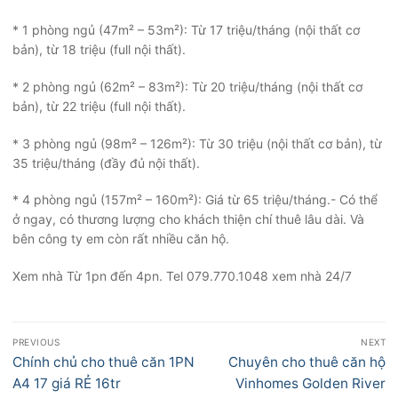
* 1 phòng ngủ (47m² – 53m²): Từ 17 triệu/tháng (nội thất cơ
bản), từ 18 triệu (full nội thất).
* 2 phòng ngủ (62m² – 83m²): Từ 20 triệu/tháng (nội thất cơ
bản), từ 22 triệu (full nội thất).
* 3 phòng ngủ (98m² – 126m²): Từ 30 triệu (nội thất cơ bản), từ
35 triệu/tháng (đầy đủ nội thất).
* 4 phòng ngủ (157m² – 160m²): Giá từ 65 triệu/tháng.- Có thể
ở ngay, có thương lượng cho khách thiện chí thuê lâu dài. Và
bên công ty em còn rất nhiều căn hộ.
Xem nhà Từ 1pn đến 4pn. Tel 079.770.1048 xem nhà 24/7
Điều
PREVIOUS
NEXT
hướng
Previous
Next
Chính chủ cho thuê căn 1PN
Chuyên cho thuê căn hộ
bài
post:
post:
A4 17 giá RẺ 16tr
Vinhomes Golden River