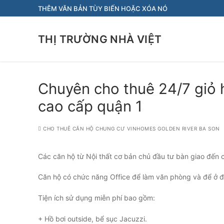
Chuyển
THÊM VĂN BẢN TÙY BIẾN HOẶC XÓA NÓ
đến
nội
THỊ TRƯỜNG NHÀ VIỆT
dung
Chuyên cho thuê 24/7 giỏ 
cao cấp quận 1
CHO THUÊ CĂN HỘ CHUNG CƯ VINHOMES GOLDEN RIVER BA SON
Các căn hộ từ Nội thất cơ bản chủ đầu tư bàn giao đến 
Căn hộ có chức năng Office để làm văn phòng và để ở 
Tiện ích sử dụng miễn phí bao gồm:
+ Hồ bơi outside, bể sục Jacuzzi.