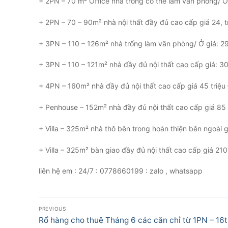
+ 2PN – 70 m² Office nhà trống có thể làm văn phòng/ Ở 
+ 2PN – 70 – 90m² nhà nội thất đầy đủ cao cấp giá 24, tr
+ 3PN – 110 – 126m² nhà trống làm văn phòng/ Ở giá: 29t
+ 3PN – 110 – 121m² nhà đầy đủ nội thất cao cấp giá: 30 
+ 4PN – 160m² nhà đầy đủ nội thất cao cấp giá 45 triệu –
+ Penhouse – 152m² nhà đầy đủ nội thất cao cấp giá 85 tr
+ Villa – 325m² nhà thô bên trong hoàn thiện bên ngoài gi
+ Villa – 325m² bàn giao đầy đủ nội thất cao cấp giá 210 
liên hệ em : 24/7 : 0778660199 : zalo , whatsapp
Điều
PREVIOUS
hướng
Previous
Rổ hàng cho thuê Tháng 6 các căn chỉ từ 1PN – 16t