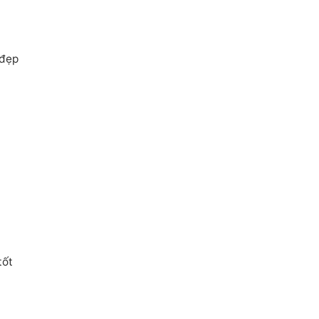
 đẹp
tốt