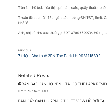
Tiện ích: hồ bơi, siêu thị, quán ăn, cafe, quầy thuốc, phò
Thuận tiện qua Q1 15p, gần các trường ĐH TĐT, Rmit, C
NhàBè,,,
Anh, chị có nhu cầu thuê gọi SDT 0799880079, Hỗ trợ t
Điều
PREVIOUS
hướng
Previous
7 triệu! Cho thuê 2PN The Park LH 0987116392
post:
bài
viết
Related Posts
🏦BÁN GẤP CĂN HỘ 2PN – TẠI CC THE PARK RESI
21 THÁNG NĂM, 2024
BÁN GẤP CĂN HỘ 2PN -2 TOLET VIEW HỒ BƠI TẠI