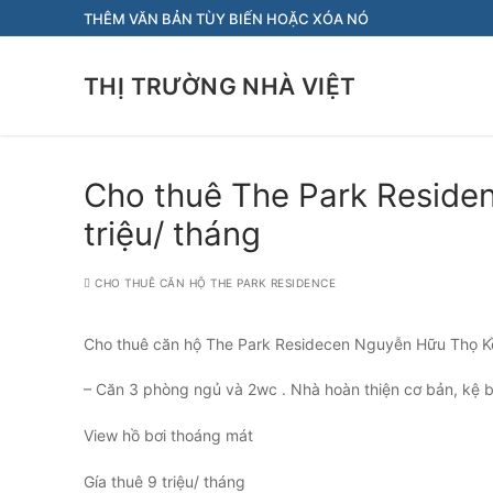
Chuyển
THÊM VĂN BẢN TÙY BIẾN HOẶC XÓA NÓ
đến
nội
THỊ TRƯỜNG NHÀ VIỆT
dung
Cho thuê The Park Residen
triệu/ tháng
CHO THUÊ CĂN HỘ THE PARK RESIDENCE
Cho thuê căn hộ The Park Residecen Nguyễn Hữu Thọ 
– Căn 3 phòng ngủ và 2wc . Nhà hoàn thiện cơ bản, kệ 
View hồ bơi thoáng mát
Gía thuê 9 triệu/ tháng