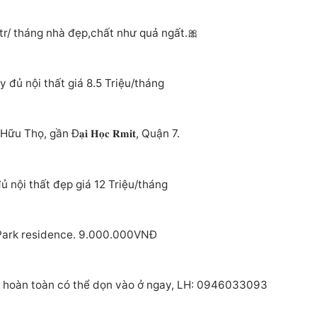
r/ tháng nhà đẹp,chất như quả ngất.🎀
đủ nội thất giá 8.5 Triệu/tháng
, gần Đ𝐚̣𝐢 𝐇𝐨̣𝐜 𝐑𝐦𝐢𝐭, Quận 7.
ủ nội thất đẹp giá 12 Triệu/tháng
 Park residence. 9.000.000VNĐ
i hoàn toàn có thể dọn vào ở ngay, LH: 0946033093