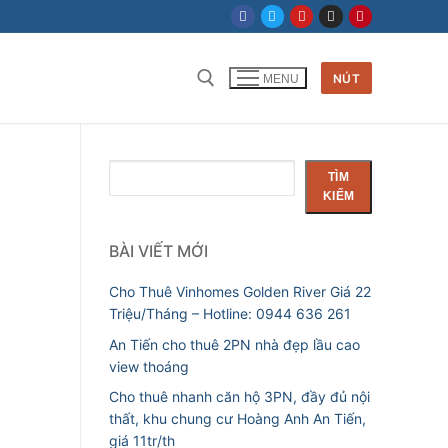
NÚT
MENU
Tìm kiếm cho:
Tìm
TÌM
kiếm
KIẾM
BÀI VIẾT MỚI
Cho Thuê Vinhomes Golden River Giá 22
Triệu/Tháng – Hotline: 0944 636 261
An Tiến cho thuê 2PN nhà đẹp lầu cao
view thoáng
Cho thuê nhanh căn hộ 3PN, đầy đủ nội
thất, khu chung cư Hoàng Anh An Tiến,
giá 11tr/th