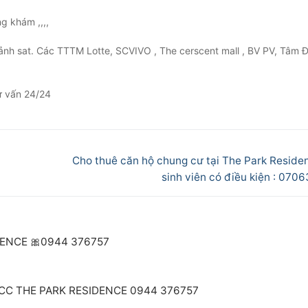
ng khám ,,,,
ảnh sat. Các TTTM Lotte, SCVIVO , The cerscent mall , BV PV, Tâm 
ư vấn 24/24
Next
Cho thuê căn hộ chung cư tại The Park Reside
post:
sinh viên có điều kiện : 070
DENCE 🎀0944 376757
 CC THE PARK RESIDENCE 0944 376757