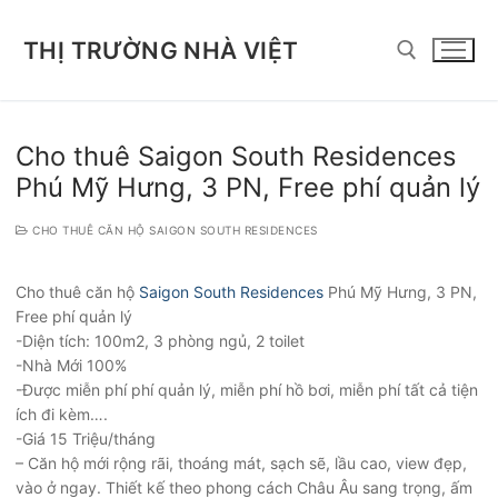
Chuyển
đến
THỊ TRƯỜNG NHÀ VIỆT
nội
dung
Tìm kiếm cho:
Cho thuê Saigon South Residences
Phú Mỹ Hưng, 3 PN, Free phí quản lý
CHO THUÊ CĂN HỘ SAIGON SOUTH RESIDENCES
Cho thuê căn hộ
Saigon South Residences
Phú Mỹ Hưng, 3 PN,
Free phí quản lý
-Diện tích: 100m2, 3 phòng ngủ, 2 toilet
-Nhà Mới 100%
-Được miễn phí phí quản lý, miễn phí hồ bơi, miễn phí tất cả tiện
ích đi kèm….
-Giá 15 Triệu/tháng
– Căn hộ mới rộng rãi, thoáng mát, sạch sẽ, lầu cao, view đẹp,
vào ở ngay. Thiết kế theo phong cách Châu Âu sang trọng, ấm