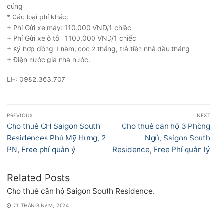
cúng
* Các loại phí khác:
+ Phí Gửi xe máy: 110.000 VND/1 chiệc
+ Phí Gửi xe ô tô : 1100.000 VND/1 chiếc
+ Ký hợp đồng 1 năm, cọc 2 tháng, trả tiền nhà đầu tháng
+ Điện nước giá nhà nước.
LH: 0982.363.707
Điều
PREVIOUS
NEXT
hướng
Previous
Next
Cho thuê CH Saigon South
Cho thuê căn hộ 3 Phòng
bài
post:
post:
Residences Phú Mỹ Hưng, 2
Ngủ, Saigon South
viết
PN, Free phí quản ý
Residence, Free Phí quản lý
Related Posts
Cho thuê căn hộ Saigon South Residence.
21 THÁNG NĂM, 2024