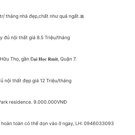
r/ tháng nhà đẹp,chất như quả ngất.🎀
đủ nội thất giá 8.5 Triệu/tháng
, gần Đ𝐚̣𝐢 𝐇𝐨̣𝐜 𝐑𝐦𝐢𝐭, Quận 7.
ủ nội thất đẹp giá 12 Triệu/tháng
 Park residence. 9.000.000VNĐ
i hoàn toàn có thể dọn vào ở ngay, LH: 0946033093