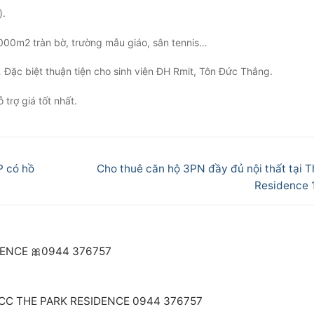
).
 2000m2 tràn bờ, trường mẫu giáo, sân tennis…
… Đặc biệt thuận tiện cho sinh viên ĐH Rmit, Tôn Đức Thắng.
trợ giá tốt nhất.
Next
P có hồ
Cho thuê căn hộ 3PN đầy đủ nội thất tại T
post:
Residence 1
DENCE 🎀0944 376757
 CC THE PARK RESIDENCE 0944 376757