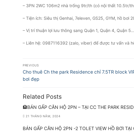
– 3PN 2WC 106m2 nhà trống 9tr/th (có nội thất 10.5tr/th
– Tiện ích: Siêu thị Genhai, 7eleven, GS25, GYM, hồ bơi
– Vị trí thuận lợi lưu thông sang Quận 1, Quận 4, Quận 5
– Liên hệ: 0987116392 (zalo, viber) để được tư vấn và hỗ 
Điều
PREVIOUS
hướng
Previous
Cho thuê Ch the park Residence chỉ 7.5TR block VI
post:
bơi đẹp
bài
viết
Related Posts
🏦BÁN GẤP CĂN HỘ 2PN – TẠI CC THE PARK RESI
21 THÁNG NĂM, 2024
BÁN GẤP CĂN HỘ 2PN -2 TOLET VIEW HỒ BƠI TẠI