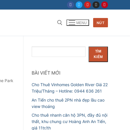
NÚT
MENU
Tìm kiếm cho:
Tìm
TÌM
kiếm
KIẾM
BÀI VIẾT MỚI
he Park
Cho Thuê Vinhomes Golden River Giá 22
Triệu/Tháng – Hotline: 0944 636 261
An Tiến cho thuê 2PN nhà đẹp lầu cao
view thoáng
Cho thuê nhanh căn hộ 3PN, đầy đủ nội
thất, khu chung cư Hoàng Anh An Tiến,
giá 11tr/th