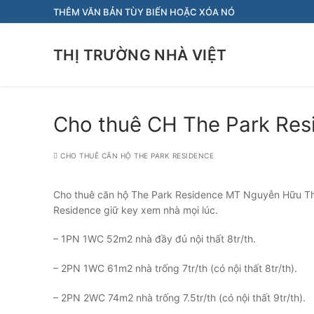
Chuyển
THÊM VĂN BẢN TÙY BIẾN HOẶC XÓA NÓ
đến
nội
THỊ TRƯỜNG NHÀ VIỆT
dung
Cho thuê CH The Park Res
CHO THUÊ CĂN HỘ THE PARK RESIDENCE
Cho thuê căn hộ The Park Residence MT Nguyễn Hữu Thọ c
Residence giữ key xem nhà mọi lúc.
– 1PN 1WC 52m2 nhà đầy đủ nội thất 8tr/th.
– 2PN 1WC 61m2 nhà trống 7tr/th (có nội thất 8tr/th).
– 2PN 2WC 74m2 nhà trống 7.5tr/th (có nội thất 9tr/th).