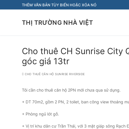
Chuyển
THÊM VĂN BẢN TÙY BIẾN HOẶC XÓA NÓ
đến
nội
THỊ TRƯỜNG NHÀ VIỆT
dung
Cho thuê CH Sunrise City 
góc giá 13tr
CHO THUÊ CĂN HỘ SUNRISE RIVERSIDE
Tôi cần cho thuê căn hộ 2PN mới chưa qua sử dụng.
+ DT 70m2, gồm 2 PN, 2 toilet, ban công view thoáng má
+ Phòng ngủ lót gỗ.
+ Vị trí khu dân cư Trần Thái, với 3 mặt giáp sông Rạch 