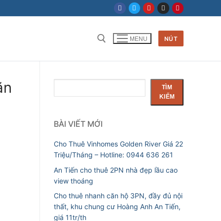
NÚT
MENU
Tìm kiếm cho:
ăn
Tìm
TÌM
kiếm
KIẾM
BÀI VIẾT MỚI
Cho Thuê Vinhomes Golden River Giá 22
Triệu/Tháng – Hotline: 0944 636 261
An Tiến cho thuê 2PN nhà đẹp lầu cao
view thoáng
Cho thuê nhanh căn hộ 3PN, đầy đủ nội
thất, khu chung cư Hoàng Anh An Tiến,
giá 11tr/th