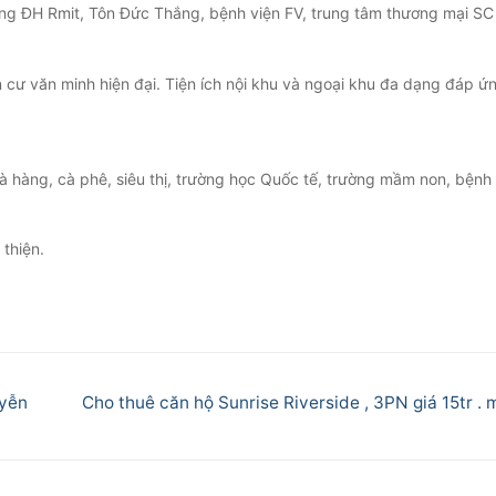
ờng ĐH Rmit, Tôn Đức Thắng, bệnh viện FV, trung tâm thương mại SC
ư văn minh hiện đại. Tiện ích nội khu và ngoại khu đa dạng đáp ứn
à hàng, cà phê, siêu thị, trường học Quốc tế, trường mầm non, bệnh 
 thiện.
Next
uyễn
Cho thuê căn hộ Sunrise Riverside , 3PN giá 15tr . 
post: