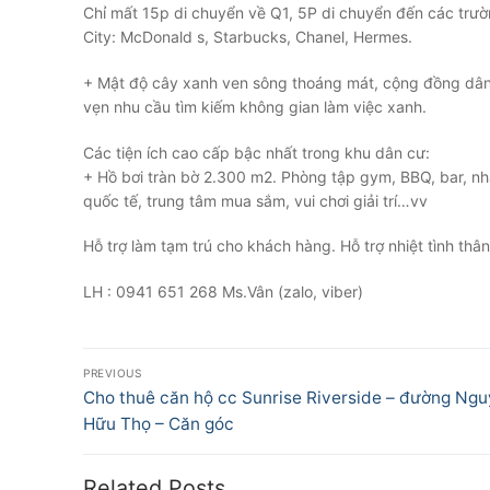
Chỉ mất 15p di chuyển về Q1, 5P di chuyển đến các trư
City: McDonald s, Starbucks, Chanel, Hermes.
+ Mật độ cây xanh ven sông thoáng mát, cộng đồng dân c
vẹn nhu cầu tìm kiếm không gian làm việc xanh.
Các tiện ích cao cấp bậc nhất trong khu dân cư:
+ Hồ bơi tràn bờ 2.300 m2. Phòng tập gym, BBQ, bar, nh
quốc tế, trung tâm mua sắm, vui chơi giải trí…vv
Hỗ trợ làm tạm trú cho khách hàng. Hỗ trợ nhiệt tình thân
LH : 0941 651 268 Ms.Vân (zalo, viber)
Điều
PREVIOUS
hướng
Previous
Cho thuê căn hộ cc Sunrise Riverside – đường Ng
post:
Hữu Thọ – Căn góc
bài
viết
Related Posts