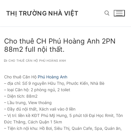
Chuyển
đến
THỊ TRƯỜNG NHÀ VIỆT
nội
dung
Tìm kiếm cho:
Cho thuê CH Phú Hoàng Anh 2PN
88m2 full nội thất.
CHO THUÊ CĂN HỘ PHÚ HOÀNG ANH
Cho thuê Căn Hộ
Phú Hoàng Anh
– địa chỉ: Số 9 nguyễn Hữu Thọ, Phước Kiển, Nhà Bè
– loại Căn hộ: 2 phòng ngủ, 2 toilet
– Diện tích: 88m2
– Lầu trung, View thoáng
– Đầy đủ nội thất, Xách vali vào ở liền
– Vị trí: liền kề KĐT Phú Mỹ Hưng, 5 phút tới Đại Học Rmit, Tôn
Đức Thắng, Cách Quận 1 5km
– Tiện ích nội khu: Hồ Bơi, Siêu Thị, Quán Cafe, Spa, Quán ăn,