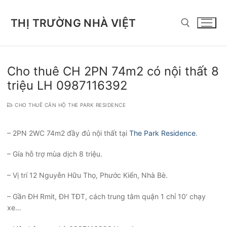
Chuyển
đến
THỊ TRƯỜNG NHÀ VIỆT
nội
dung
Tìm kiếm cho:
Cho thuê CH 2PN 74m2 có nội thất 8
triệu LH 0987116392
CHO THUÊ CĂN HỘ THE PARK RESIDENCE
– 2PN 2WC 74m2 đầy đủ nội thất tại
The Park Residence
.
– Gía hỗ trợ mùa dịch 8 triệu.
– Vị trí 12 Nguyễn Hữu Thọ, Phước Kiển, Nhà Bè.
– Gần ĐH Rmit, ĐH TĐT, cách trung tâm quận 1 chỉ 10′ chạy
xe…