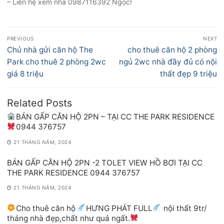
– Liên hệ xem nhà 0987116392 Ngọc!
Điều
PREVIOUS
NEXT
hướng
Previous
Next
Chủ nhà gửi căn hộ The
cho thuê căn hộ 2 phòng
bài
post:
post:
Park cho thuê 2 phòng 2wc
ngủ 2wc nhà đầy đủ có nội
viết
giá 8 triệu
thất đẹp 9 triệu
Related Posts
BÁN GẤP CĂN HỘ 2PN – TẠI CC THE PARK RESIDENCE
0944 376757
21 THÁNG NĂM, 2024
BÁN GẤP CĂN HỘ 2PN -2 TOLET VIEW HỒ BƠI TẠI CC
THE PARK RESIDENCE 0944 376757
21 THÁNG NĂM, 2024
Cho thuê căn hộ
HƯNG PHÁT FULL
nội thất 9tr/
tháng nhà đẹp,chất như quả ngất.