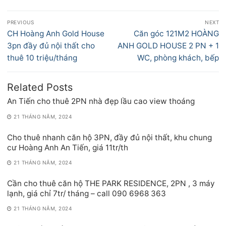
Điều
PREVIOUS
NEXT
hướng
Previous
Next
CH Hoàng Anh Gold House
Căn góc 121M2 HOÀNG
bài
post:
post:
3pn đầy đủ nội thất cho
ANH GOLD HOUSE 2 PN + 1
viết
thuê 10 triệu/tháng
WC, phòng khách, bếp
Related Posts
An Tiến cho thuê 2PN nhà đẹp lầu cao view thoáng
21 THÁNG NĂM, 2024
Cho thuê nhanh căn hộ 3PN, đầy đủ nội thất, khu chung
cư Hoàng Anh An Tiến, giá 11tr/th
21 THÁNG NĂM, 2024
Cần cho thuê căn hộ THE PARK RESIDENCE, 2PN , 3 máy
lạnh, giá chỉ 7tr/ tháng – call 090 6968 363
21 THÁNG NĂM, 2024