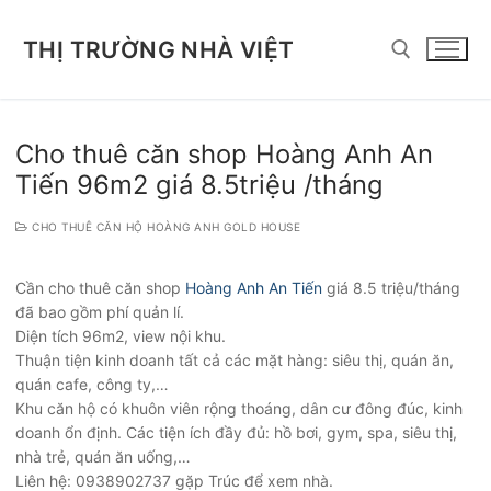
Chuyển
đến
THỊ TRƯỜNG NHÀ VIỆT
nội
dung
Tìm kiếm cho:
Cho thuê căn shop Hoàng Anh An
Tiến 96m2 giá 8.5triệu /tháng
CHO THUÊ CĂN HỘ HOÀNG ANH GOLD HOUSE
Cần cho thuê căn shop
Hoàng Anh An Tiến
giá 8.5 triệu/tháng
đã bao gồm phí quản lí.
Diện tích 96m2, view nội khu.
Thuận tiện kinh doanh tất cả các mặt hàng: siêu thị, quán ăn,
quán cafe, công ty,…
Khu căn hộ có khuôn viên rộng thoáng, dân cư đông đúc, kinh
doanh ổn định. Các tiện ích đầy đủ: hồ bơi, gym, spa, siêu thị,
nhà trẻ, quán ăn uống,…
Liên hệ: 0938902737 gặp Trúc để xem nhà.