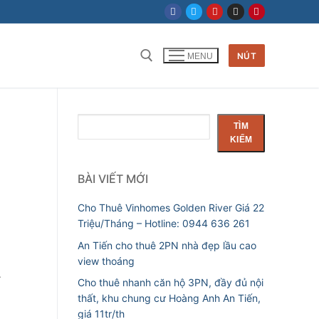
NÚT
MENU
Tìm kiếm cho:
Tìm
TÌM
kiếm
KIẾM
BÀI VIẾT MỚI
Cho Thuê Vinhomes Golden River Giá 22
Triệu/Tháng – Hotline: 0944 636 261
An Tiến cho thuê 2PN nhà đẹp lầu cao
view thoáng
.
Cho thuê nhanh căn hộ 3PN, đầy đủ nội
thất, khu chung cư Hoàng Anh An Tiến,
giá 11tr/th