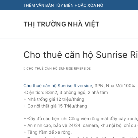
Chuyển
THÊM VĂN BẢN TÙY BIẾN HOẶC XÓA NÓ
đến
nội
THỊ TRƯỜNG NHÀ VIỆT
dung
Cho thuê căn hộ Sunrise R
CHO THUÊ CĂN HỘ SUNRISE RIVERSIDE
Cho thuê căn hộ Sunrise Riverside
, 3PN, Nhà Mới 100%
-Diện tích: 83m2, 3 phòng ngủ, 2 nhà tắm
+ Nhà trống giá 12 triệu/tháng
+ Có nội thất giá 15 Triệu/tháng
+ Đầy đủ các tiện ích: Công viên rộng mát đầy cây xanh,
+ An ninh cao, bảo vệ 24/24, camera, khu nội bộ, chỉ cư
+ Tầng hầm để xe rộng.