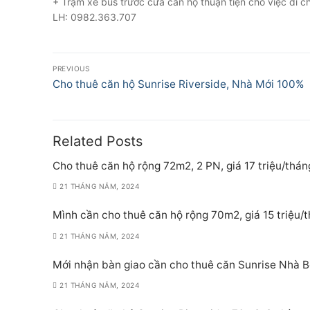
+ Trạm xe bus trước cửa căn hộ thuận tiện cho việc di c
LH: 0982.363.707
Điều
PREVIOUS
hướng
Previous
Cho thuê căn hộ Sunrise Riverside, Nhà Mới 100%
post:
bài
viết
Related Posts
Cho thuê căn hộ rộng 72m2, 2 PN, giá 17 triệu/thán
21 THÁNG NĂM, 2024
Mình cần cho thuê căn hộ rộng 70m2, giá 15 triệu/
21 THÁNG NĂM, 2024
Mới nhận bàn giao cần cho thuê căn Sunrise Nhà Bè
21 THÁNG NĂM, 2024