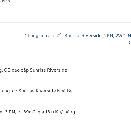
huyển.
Next
Chung cư cao cấp Sunrise Riverside, 2PN, 2WC, N
post:
g. CC cao cấp Sunrise Riverside
tháng. cc Sunrise Riverside Nhà Bè
, 3 PN, dt 89m2, giá 18 triệu/tháng