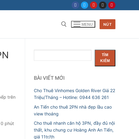
NÚT
MENU
PN
Tìm
TÌM
kiếm
KIẾM
BÀI VIẾT MỚI
Cho Thuê Vinhomes Golden River Giá 22
bếp trên
Triệu/Tháng – Hotline: 0944 636 261
An Tiến cho thuê 2PN nhà đẹp lầu cao
view thoáng
Cho thuê nhanh căn hộ 3PN, đầy đủ nội
10 phút
thất, khu chung cư Hoàng Anh An Tiến,
giá 11tr/th