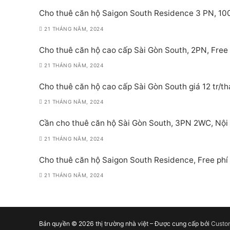
Cho thuê căn hộ Saigon South Residence 3 PN, 100m
21 THÁNG NĂM, 2024
Cho thuê căn hộ cao cấp Sài Gòn South, 2PN, Free 
21 THÁNG NĂM, 2024
Cho thuê căn hộ cao cấp Sài Gòn South giá 12 tr/th
21 THÁNG NĂM, 2024
Cần cho thuê căn hộ Sài Gòn South, 3PN 2WC, Nội
21 THÁNG NĂM, 2024
Cho thuê căn hộ Saigon South Residence, Free phí 
21 THÁNG NĂM, 2024
Bản quyền © 2026 thị trường nhà việt – Được cung cấp bởi
Custo