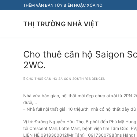
Chuyển
THÊM VĂN BẢN TÙY BIẾN HOẶC XÓA NÓ
đến
nội
THỊ TRƯỜNG NHÀ VIỆT
dung
Cho thuê căn hộ Saigon So
2WC.
CHO THUÊ CĂN HỘ SAIGON SOUTH RESIDENCES
Nhà vừa bàn giao, nội thất mới đẹp chưa ai xài từ 2PN 2
dưới,…
– Nhà full nội thất giá: 10 triệu/th, nhà có nội thất đày đ
Vị trí: Đường Nguyễn Hữu Thọ, 5 phút đến Phú Mỹ Hưng, 
tới Crescent Mall, Lotte Mart, bệnh viện tim Tâm Đức, FV
LIÊN HỆ 0918360012(Mr Tâm)__0917300798(ms Hằng)