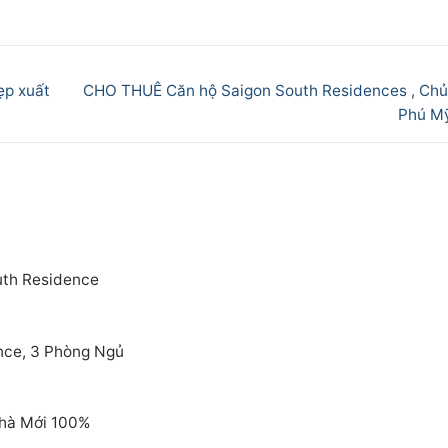
Next
ẹp xuất
CHO THUÊ Căn hộ Saigon South Residences , Chủ
post:
Phú M
outh Residence
nce, 3 Phòng Ngủ
Nhà Mới 100%