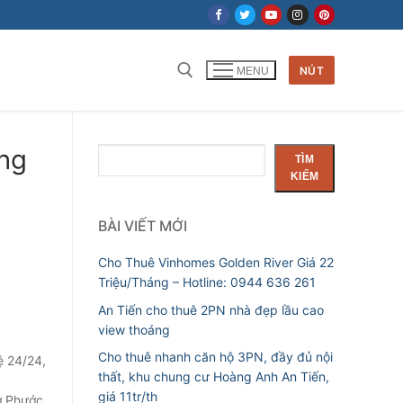
NÚT
MENU
ng
Tìm
TÌM
kiếm
KIẾM
BÀI VIẾT MỚI
Cho Thuê Vinhomes Golden River Giá 22
Triệu/Tháng – Hotline: 0944 636 261
An Tiến cho thuê 2PN nhà đẹp lầu cao
view thoáng
Cho thuê nhanh căn hộ 3PN, đầy đủ nội
ệ 24/24,
thất, khu chung cư Hoàng Anh An Tiến,
giá 11tr/th
ợ Phước