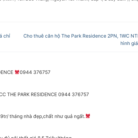
Next
á chỉ
Cho thuê căn hộ The Park Residence 2PN, 1WC N
post:
hình giá
IDENCE
0944 376757
 CC THE PARK RESIDENCE 0944 376757
 9tr/ tháng nhà đẹp,chất như quả ngất.