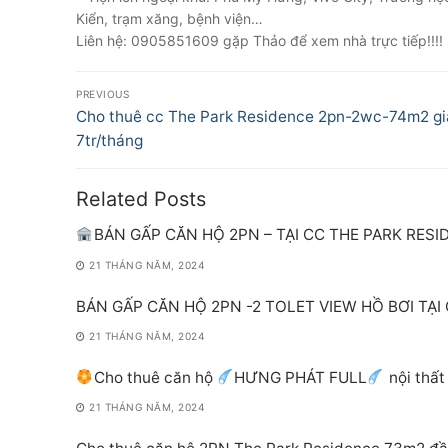
Kiển, trạm xăng, bệnh viện…
Liên hệ: 0905851609 gặp Thảo để xem nhà trực tiếp!!!!
Điều
PREVIOUS
hướng
Previous
Cho thuê cc The Park Residence 2pn-2wc-74m2 gi
post:
7tr/tháng
bài
viết
Related Posts
BÁN GẤP CĂN HỘ 2PN – TẠI CC THE PARK RES
21 THÁNG NĂM, 2024
BÁN GẤP CĂN HỘ 2PN -2 TOLET VIEW HỒ BƠI TẠI
21 THÁNG NĂM, 2024
Cho thuê căn hộ
HƯNG PHÁT FULL
nội thất
21 THÁNG NĂM, 2024