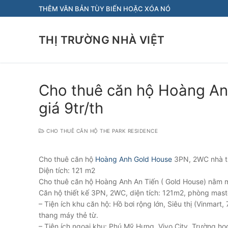
Chuyển
THÊM VĂN BẢN TÙY BIẾN HOẶC XÓA NÓ
đến
nội
THỊ TRƯỜNG NHÀ VIỆT
dung
Cho thuê căn hộ Hoàng An
giá 9tr/th
CHO THUÊ CĂN HỘ THE PARK RESIDENCE
Cho thuê căn hộ
Hoàng Anh Gold House
3PN, 2WC nhà tr
Diện tích: 121 m2
Cho thuê căn hộ Hoàng Anh An Tiến ( Gold House) nằm 
Căn hộ thiết kế 3PN, 2WC, diện tích: 121m2, phòng master
– Tiện ích khu căn hộ: Hồ bơi rộng lớn, Siêu thị (Vinmart,
thang máy thẻ từ.
– Tiện ích ngoại khu: Phú Mỹ Hưng, Vivo City, Trường h