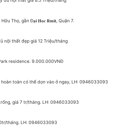
đủ nội thất giá 8.5 Triệu/tháng
, gần Đ𝐚̣𝐢 𝐇𝐨̣𝐜 𝐑𝐦𝐢𝐭, Quận 7.
ủ nội thất đẹp giá 12 Triệu/tháng
 Park residence. 9.000.000VNĐ
i hoàn toàn có thể dọn vào ở ngay, LH: 0946033093
trống, giá 7 tr/tháng. LH: 0946033093
 10tr/tháng. LH: 0946033093