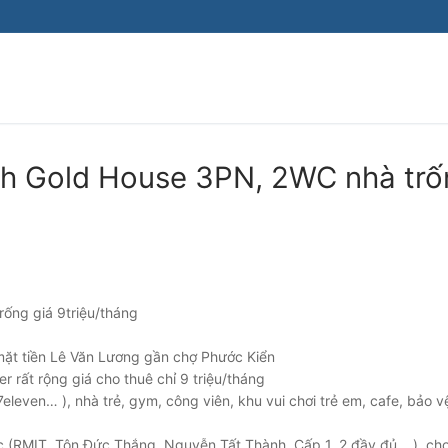
Tìm kiếm cho:
h Gold House 3PN, 2WC nhà trố
ống giá 9triệu/tháng
mặt tiền Lê Văn Lương gần chợ Phước Kiển
 rất rộng giá cho thuê chỉ 9 triệu/tháng
 7eleven… ), nhà trẻ, gym, công viên, khu vui chơi trẻ em, cafe, bảo v
ọc (RMIT, Tôn Đức Thắng, Nguyễn Tất Thành, Cấp 1, 2 đầy đủ… ), ch