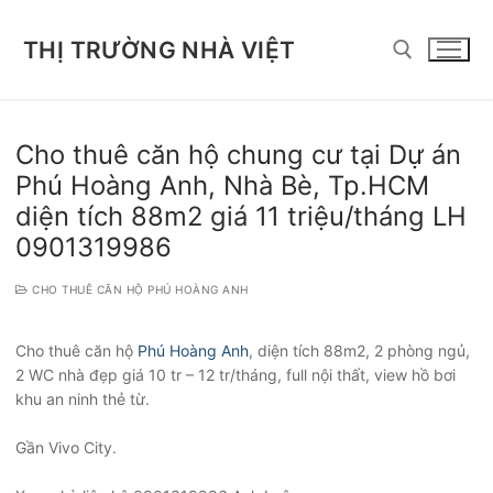
Chuyển
đến
THỊ TRƯỜNG NHÀ VIỆT
nội
dung
Tìm kiếm cho:
Cho thuê căn hộ chung cư tại Dự án
Phú Hoàng Anh, Nhà Bè, Tp.HCM
diện tích 88m2 giá 11 triệu/tháng LH
0901319986
CHO THUÊ CĂN HỘ PHÚ HOÀNG ANH
Cho thuê căn hộ
Phú Hoàng Anh
, diện tích 88m2, 2 phòng ngủ,
2 WC nhà đẹp giá 10 tr – 12 tr/tháng, full nội thất, view hồ bơi
khu an ninh thẻ từ.
Gần Vivo City.