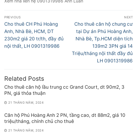
Xem nhà liên hệ 0901319986 Anh Luân
Điều
PREVIOUS
NEXT
hướng
Previous
Next
Cho thuê CH Phú Hoàng
Cho thuê căn hộ chung cư
bài
post:
post:
Anh, Nhà Bè, HCM, DT
tại Dự án Phú Hoàng Anh,
viết
230m2 giá 20 tr/th, đầy đủ
Nhà Bè, Tp.HCM diện tích
nội thất, LH 0901319986
139m2 3PN giá 14
Triệu/tháng nội thất đầy đủ
LH 0901319986
Related Posts
Cho thuê căn hộ lầu trung cc Grand Court, dt 90m2, 3
PN, giá thỏa thuận
21 THÁNG NĂM, 2024
Căn hộ Phú Hoàng Anh 2 PN, tầng cao, dt 88m2, giá 10
triệu/tháng, chính chủ cho thuê
21 THÁNG NĂM, 2024