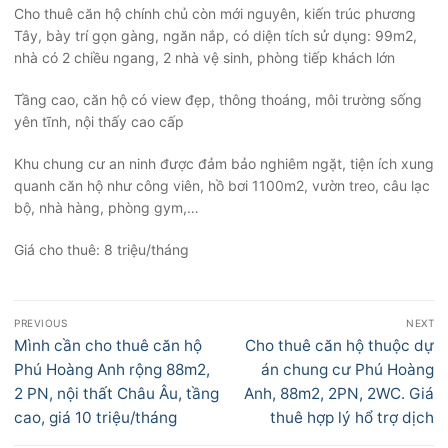
Cho thuê căn hộ chính chủ còn mới nguyên, kiến trúc phương
Tây, bày trí gọn gàng, ngăn nắp, có diện tích sử dụng: 99m2,
nhà có 2 chiều ngang, 2 nhà vệ sinh, phòng tiếp khách lớn
Tầng cao, căn hộ có view đẹp, thông thoáng, môi trường sống
yên tĩnh, nội thấy cao cấp
Khu chung cư an ninh được đảm bảo nghiêm ngặt, tiện ích xung
quanh căn hộ như công viên, hồ bơi 1100m2, vườn treo, câu lạc
bộ, nhà hàng, phòng gym,…
Giá cho thuê: 8 triệu/tháng
Điều
PREVIOUS
NEXT
hướng
Previous
Next
Mình cần cho thuê căn hộ
Cho thuê căn hộ thuộc dự
bài
post:
post:
Phú Hoàng Anh rộng 88m2,
án chung cư Phú Hoàng
viết
2 PN, nội thất Châu Âu, tầng
Anh, 88m2, 2PN, 2WC. Giá
cao, giá 10 triệu/tháng
thuê hợp lý hổ trợ dịch