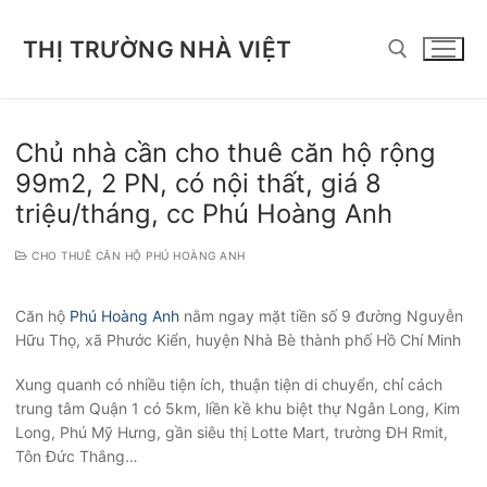
Chuyển
đến
THỊ TRƯỜNG NHÀ VIỆT
nội
dung
Tìm kiếm cho:
Chủ nhà cần cho thuê căn hộ rộng
99m2, 2 PN, có nội thất, giá 8
triệu/tháng, cc Phú Hoàng Anh
CHO THUÊ CĂN HỘ PHÚ HOÀNG ANH
Căn hộ
Phú Hoàng Anh
nằm ngay mặt tiền số 9 đường Nguyễn
Hữu Thọ, xã Phước Kiển, huyện Nhà Bè thành phố Hồ Chí Minh
Xung quanh có nhiều tiện ích, thuận tiện di chuyển, chỉ cách
trung tâm Quận 1 có 5km, liền kề khu biệt thự Ngân Long, Kim
Long, Phú Mỹ Hưng, gần siêu thị Lotte Mart, trường ĐH Rmit,
Tôn Đức Thắng…