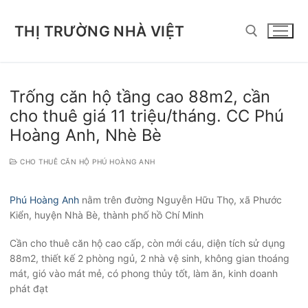
Chuyển
đến
THỊ TRƯỜNG NHÀ VIỆT
nội
dung
Tìm kiếm cho:
Trống căn hộ tầng cao 88m2, cần
cho thuê giá 11 triệu/tháng. CC Phú
Hoàng Anh, Nhè Bè
CHO THUÊ CĂN HỘ PHÚ HOÀNG ANH
Phú Hoàng Anh
nằm trên đường Nguyễn Hữu Thọ, xã Phước
Kiển, huyện Nhà Bè, thành phố hồ Chí Minh
Cần cho thuê căn hộ cao cấp, còn mới cáu, diện tích sử dụng
88m2, thiết kế 2 phòng ngủ, 2 nhà vệ sinh, không gian thoáng
mát, gió vào mát mẻ, có phong thủy tốt, làm ăn, kinh doanh
phát đạt