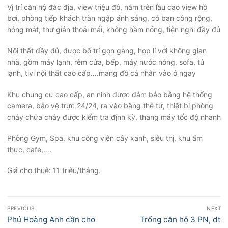
Vị trí căn hộ đắc địa, view triệu đô, nằm trên lầu cao view hồ
bơi, phòng tiếp khách tràn ngập ánh sáng, có ban công rộng,
hóng mát, thư giản thoải mái, không hầm nóng, tiện nghi đầy đủ
Nội thất đầy đủ, được bố trí gọn gàng, hợp lí với không gian
nhà, gồm máy lạnh, rèm cửa, bếp, máy nước nóng, sofa, tủ
lạnh, tivi nội thất cao cấp….mang đồ cá nhân vào ở ngay
Khu chung cư cao cấp, an ninh được đảm bảo bằng hệ thống
camera, bảo vệ trực 24/24, ra vào bằng thẻ từ, thiết bị phòng
cháy chữa cháy được kiểm tra định kỳ, thang máy tốc độ nhanh
Phòng Gym, Spa, khu công viên cây xanh, siêu thị, khu ẩm
thực, cafe,….
Giá cho thuê: 11 triệu/tháng.
Điều
PREVIOUS
NEXT
hướng
Previous
Next
Phú Hoàng Anh cần cho
Trống căn hộ 3 PN, dt