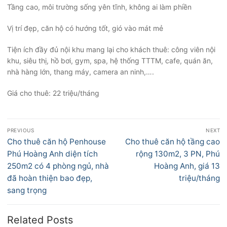
Tầng cao, môi trường sống yên tĩnh, không ai làm phiền
Vị trí đẹp, căn hộ có hướng tốt, gió vào mát mẻ
Tiện ích đầy đủ nội khu mang lại cho khách thuê: công viên nội
khu, siêu thị, hồ bơi, gym, spa, hệ thống TTTM, cafe, quán ăn,
nhà hàng lớn, thang máy, camera an ninh,….
Giá cho thuê: 22 triệu/tháng
Điều
PREVIOUS
NEXT
hướng
Previous
Next
Cho thuê căn hộ Penhouse
Cho thuê căn hộ tầng cao
bài
post:
post:
Phú Hoàng Anh diện tích
rộng 130m2, 3 PN, Phú
viết
250m2 có 4 phòng ngủ, nhà
Hoàng Anh, giá 13
đã hoàn thiện bao đẹp,
triệu/tháng
sang trọng
Related Posts