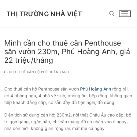
Chuyển
đến
THỊ TRƯỜNG NHÀ VIỆT
nội
dung
Tìm kiếm cho:
Mình cần cho thuê căn Penthouse
sân vườn 230m, Phú Hoàng Anh, giá
22 triệu/tháng
CHO THUÊ CĂN HỘ PHÚ HOÀNG ANH
Cho thuê căn hộ Penthouse sân vườn
Phú Hoàng Anh
rộng rãi,
có 4 phòng ngủ, 4 nhà vệ sinh, phòng ăn, bếp rộng, không gian
tiếp khách đẳng cấp, có sẵn đầy đủ tiện nghi, đồ dùng
Diện tích sử dụng căn hộ: 230m2, nội thất Châu Âu cao cấp, bố
trí gọn gàng, ngăn nắp, chỉ cần mang đồ cá nhân vào ở ngay,
nhà còn mới, không gian rộng rãi, mát mẻ cả ngày