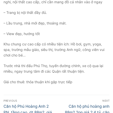
nghi, nội thất cao cấp, chỉ cần mang đồ cá nhân vào ở ngay
– Trang bị nội thất đầy đủ.
– Lầu trung, nhà mới đẹp, thoáng mát.
– View đẹp, hướng tốt
Khu chung cư cao cấp có nhiều tiện ích: Hồ bơi, gym, yoga,
spa, trường mẫu giáo, siêu thị, trường Anh ngữ, công viên vui
chơi cho bé…
Trước nhà thi đấu Phú Thọ, tuyến đường chính, xe cộ qua lại
nhiều, ngay trung tâm đi các Quận rất thuận tiện.
Giá cho thuê: thỏa thuận khi gặp trực tiếp
Điều
PREVIOUS
NEXT
hướng
Previous
Next
Căn hộ Phú Hoàng Anh 2
Căn hộ phú hoàng anh
bài
post:
post:
PN, tầng cao, dt 88m2, giá
88m2 2pn giá 2.4 tỷ, căn