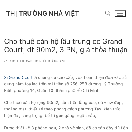
Chuyển
đến
THỊ TRƯỜNG NHÀ VIỆT
nội
dung
Tìm kiếm cho:
Cho thuê căn hộ lầu trung cc Grand
Court, dt 90m2, 3 PN, giá thỏa thuận
CHO THUÊ CĂN HỘ PHÚ HOÀNG ANH
Xi Grand Court
là chung cư cao cấp, vừa hoàn thiện đưa vào sử
dụng nằm tọa lạc trên mặt tiền số 256-258 đường Lý Thường
Kiệt, phường 14, Quận 10, thành phố Hồ Chí Minh
Cho thuê căn hộ rộng 90m2, nằm trên tầng cao, có view đẹp,
thoáng mát, thiết kế theo phong cách phương Tây, kiến trúc
hiện đại, sang trọng, bố trí gọn gàng, ngăn nắp,
Được thiết kế 3 phòng ngủ, 2 nhà vệ sinh, đã có sẵn đầy đủ tiện