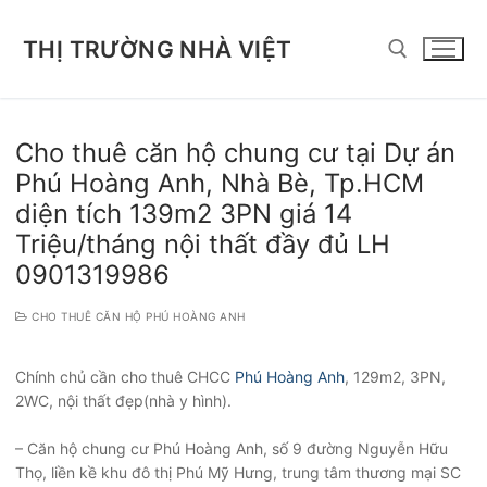
Chuyển
đến
THỊ TRƯỜNG NHÀ VIỆT
nội
dung
Tìm kiếm cho:
Cho thuê căn hộ chung cư tại Dự án
Phú Hoàng Anh, Nhà Bè, Tp.HCM
diện tích 139m2 3PN giá 14
Triệu/tháng nội thất đầy đủ LH
0901319986
CHO THUÊ CĂN HỘ PHÚ HOÀNG ANH
Chính chủ cần cho thuê CHCC
Phú Hoàng Anh
, 129m2, 3PN,
2WC, nội thất đẹp(nhà y hình).
– Căn hộ chung cư Phú Hoàng Anh, số 9 đường Nguyễn Hữu
Thọ, liền kề khu đô thị Phú Mỹ Hưng, trung tâm thương mại SC