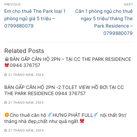
Điều
PREVIOUS
NEXT
hướng
Previous
Next
Em cho thuê The Park loại 1
Căn 1 phòng ngủ cho thuê
bài
post:
post:
phòng ngủ giá 5 triệu –
ngay 5 triệu/ tháng The
viết
0799880079
Park Residence –
0799880079
Related Posts
BÁN GẤP CĂN HỘ 2PN – TẠI CC THE PARK RESIDENCE
0944 376757
21 THÁNG NĂM, 2024
BÁN GẤP CĂN HỘ 2PN -2 TOLET VIEW HỒ BƠI TẠI CC
THE PARK RESIDENCE 0944 376757
21 THÁNG NĂM, 2024
Cho thuê căn hộ
HƯNG PHÁT FULL
nội thất 9tr/
tháng nhà đẹp,chất như quả ngất.
21 THÁNG NĂM, 2024