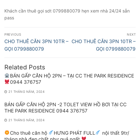
Khách cần thuê gọi sdt 0799880079 hẹn xem nhà 24/24 sẵn
pass
Điều
PREVIOUS
NEXT
hướng
Previous
Next
CHO THUÊ CĂN 3PN 10TR –
CHO THUÊ CĂN 3PN 10TR –
bài
post:
post:
GỌI 0799880079
GỌI 0799880079
viết
Related Posts
BÁN GẤP CĂN HỘ 2PN – TẠI CC THE PARK RESIDENCE
0944 376757
21 THÁNG NĂM, 2024
BÁN GẤP CĂN HỘ 2PN -2 TOLET VIEW HỒ BƠI TẠI CC
THE PARK RESIDENCE 0944 376757
21 THÁNG NĂM, 2024
Cho thuê căn hộ
HƯNG PHÁT FULL
nội thất 9tr/
tháng nhà đẹp,chất như quả ngất.