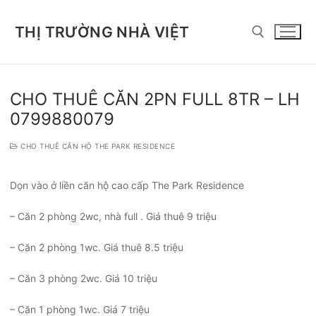
Chuyển
đến
THỊ TRƯỜNG NHÀ VIỆT
nội
dung
Tìm kiếm cho:
CHO THUÊ CĂN 2PN FULL 8TR – LH
0799880079
CHO THUÊ CĂN HỘ THE PARK RESIDENCE
Dọn vào ở liền căn hộ cao cấp The Park Residence
– Căn 2 phòng 2wc, nhà full . Giá thuê 9 triệu
– Căn 2 phòng 1wc. Giá thuê 8.5 triệu
– Căn 3 phòng 2wc. Giá 10 triệu
– Căn 1 phòng 1wc. Giá 7 triệu