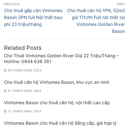
Điều
PREVIOUS
NEXT
hướng
Previous
Next
Cho thuê gấp căn Vinhomes
Cho thuê căn hộ 1PN, 53m2
bài
post:
post:
Bason 2PN full Nội thất bao
giá 17tr/th Full nội thất tại
viết
phí 23 triệu/tháng
Vinhomes Golden River
Bason
Related Posts
Cho Thuê Vinhomes Golden River Giá 22 Triệu/Tháng –
Hotline: 0944 636 261
29 THÁNG NĂM, 2024
Cho thuê căn hộ Vinhomes Bason, khu vực an ninh
21 THÁNG NĂM, 2024
Vinhomes Bason cho thuê căn hộ, nội thất cao cấp
21 THÁNG NĂM, 2024
Vinhomes Bason cho thuê căn hộ đẳng cấp, giá hợp lý