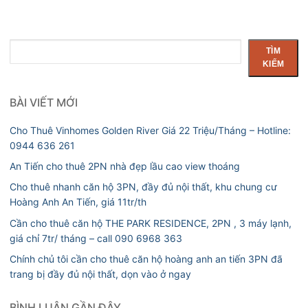
Tìm
TÌM
kiếm
KIẾM
BÀI VIẾT MỚI
Cho Thuê Vinhomes Golden River Giá 22 Triệu/Tháng – Hotline:
0944 636 261
An Tiến cho thuê 2PN nhà đẹp lầu cao view thoáng
Cho thuê nhanh căn hộ 3PN, đầy đủ nội thất, khu chung cư
Hoàng Anh An Tiến, giá 11tr/th
Cần cho thuê căn hộ THE PARK RESIDENCE, 2PN , 3 máy lạnh,
giá chỉ 7tr/ tháng – call 090 6968 363
Chính chủ tôi cần cho thuê căn hộ hoàng anh an tiến 3PN đã
trang bị đầy đủ nội thất, dọn vào ở ngay
BÌNH LUẬN GẦN ĐÂY