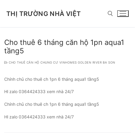
Chuyển
đến
THỊ TRƯỜNG NHÀ VIỆT
nội
dung
Tìm kiếm cho:
Cho thuê 6 tháng căn hộ 1pn aqua1
tầng5
CHO THUÊ CĂN HỘ CHUNG CƯ VINHOMES GOLDEN RIVER BA SON
Chính chủ cho thuê ch 1pn 6 tháng aqua1 tầng5
Hl zalo 0364424333 xem nhà 24/7
Chính chủ cho thuê ch 1pn 6 tháng aqua1 tầng5
Hl zalo 0364424333 xem nhà 24/7