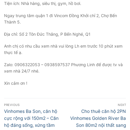
Tiện ích: Nhà hàng, siêu thị, gym, hồ bơi.
Ngay trung tâm quận 1 đi Vincom Đồng Khởi chỉ 2, Chợ Bến
Thành 5.
Địa chỉ: Số 2 Tôn Đức Thắng, P Bến Nghé, Q1
Anh chị có nhu cầu xem nhà vui lòng Lh em trước 10 phút xem
thực tế ạ.
Zalo: 0906322053 – 0938597537 Phương Linh để được tv và
xem nhà 24/7 nhé.
Xin cảm ơn !
Điều
PREVIOUS
NEXT
hướng
Previous
Next
Vinhomes Ba Son, căn hộ
Cho thuê căn hộ 2PN
bài
post:
post:
cực rộng với 150m2 – Căn
Vinhomes Golden River Ba
viết
hộ đáng sống, xứng tầm
Son 80m2 nội thất sang