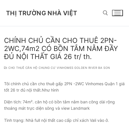
Chuyển
đến
THỊ TRƯỜNG NHÀ VIỆT
nội
dung
Tìm kiếm cho:
CHÍNH CHỦ CẦN CHO THUÊ 2PN-
2WC,74m2 CÓ BỒN TẮM NẰM ĐẦY
ĐỦ NỘI THẤT GIÁ 26 tr/ th.
CHO THUÊ CĂN HỘ CHUNG CƯ VINHOMES GOLDEN RIVER BA SON
Tôi chính chủ cần cho thuê gấp 2PN -2WC Vinhomes Quận 1 giá
tốt 26 tr đủ nội thất.Như hình
Diện tích: 74m². căn hộ có bồn tắm nằm ban công dài rộng
thoáng mát trực diện sông và view Landmark
Tình trạng: Nhà full nội thất cao cấp chỉ xách Vali vào ở.