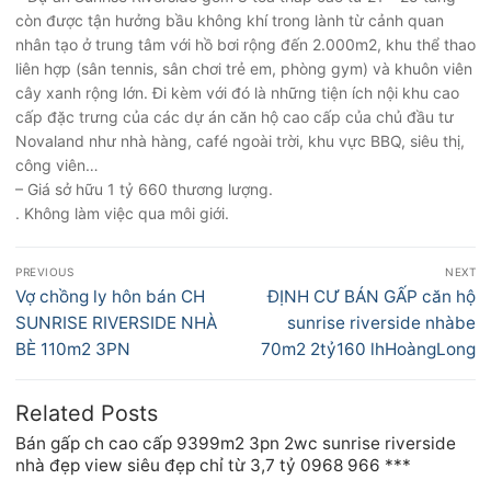
còn được tận hưởng bầu không khí trong lành từ cảnh quan
nhân tạo ở trung tâm với hồ bơi rộng đến 2.000m2, khu thể thao
liên hợp (sân tennis, sân chơi trẻ em, phòng gym) và khuôn viên
cây xanh rộng lớn. Đi kèm với đó là những tiện ích nội khu cao
cấp đặc trưng của các dự án căn hộ cao cấp của chủ đầu tư
Novaland như nhà hàng, café ngoài trời, khu vực BBQ, siêu thị,
công viên…
– Giá sở hữu 1 tỷ 660 thương lượng.
. Không làm việc qua môi giới.
Điều
PREVIOUS
NEXT
hướng
Previous
Next
Vợ chồng ly hôn bán CH
ĐỊNH CƯ BÁN GẤP căn hộ
bài
post:
post:
SUNRISE RIVERSIDE NHÀ
sunrise riverside nhàbe
viết
BÈ 110m2 3PN
70m2 2tỷ160 lhHoàngLong
Related Posts
Bán gấp ch cao cấp 9399m2 3pn 2wc sunrise riverside
nhà đẹp view siêu đẹp chỉ từ 3,7 tỷ 0968 966 ***