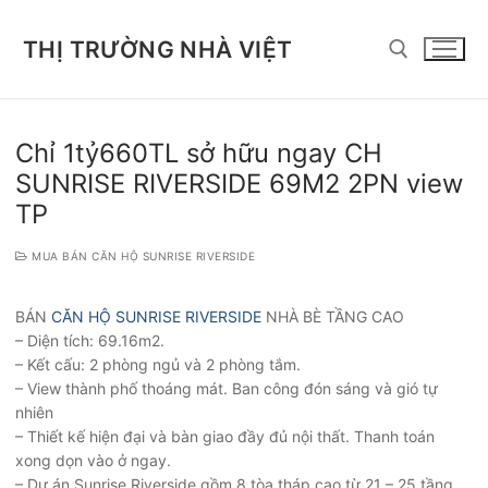
Chuyển
đến
THỊ TRƯỜNG NHÀ VIỆT
nội
dung
Tìm kiếm cho:
Chỉ 1tỷ660TL sở hữu ngay CH
SUNRISE RIVERSIDE 69M2 2PN view
TP
MUA BÁN CĂN HỘ SUNRISE RIVERSIDE
BÁN
CĂN HỘ SUNRISE RIVERSIDE
NHÀ BÈ TẦNG CAO
– Diện tích: 69.16m2.
– Kết cấu: 2 phòng ngủ và 2 phòng tắm.
– View thành phố thoáng mát. Ban công đón sáng và gió tự
nhiên
– Thiết kế hiện đại và bàn giao đầy đủ nội thất. Thanh toán
xong dọn vào ở ngay.
– Dự án Sunrise Riverside gồm 8 tòa tháp cao từ 21 – 25 tầng