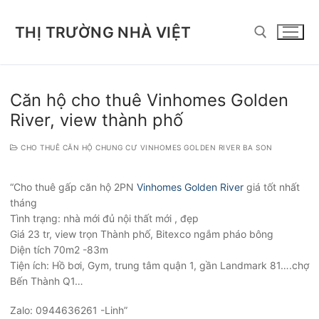
Chuyển
đến
THỊ TRƯỜNG NHÀ VIỆT
nội
dung
Tìm kiếm cho:
Căn hộ cho thuê Vinhomes Golden
River, view thành phố
CHO THUÊ CĂN HỘ CHUNG CƯ VINHOMES GOLDEN RIVER BA SON
“Cho thuê gấp căn hộ 2PN
Vinhomes Golden River
giá tốt nhất
tháng
Tình trạng: nhà mới đủ nội thất mới , đẹp
Giá 23 tr, view trọn Thành phố, Bitexco ngắm pháo bông
Diện tích 70m2 -83m
Tiện ích: Hồ bơi, Gym, trung tâm quận 1, gần Landmark 81….chợ
Bến Thành Q1…
Zalo: 0944636261 -Linh”