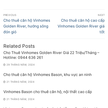
Điều
PREVIOUS
NEXT
hướng
Previous
Next
Cho thuê căn hộ Vinhomes
Cho thuê căn hộ cao cấp
bài
post:
post:
Golden River, hướng sông
Vinhomes Golden River giá
viết
đón gió
tốt
Related Posts
Cho Thuê Vinhomes Golden River Giá 22 Triệu/Tháng –
Hotline: 0944 636 261
29 THÁNG NĂM, 2024
Cho thuê căn hộ Vinhomes Bason, khu vực an ninh
21 THÁNG NĂM, 2024
Vinhomes Bason cho thuê căn hộ, nội thất cao cấp
21 THÁNG NĂM, 2024