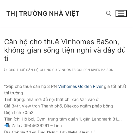
Chuyển
đến
THỊ TRƯỜNG NHÀ VIỆT
nội
dung
Tìm kiếm cho:
Căn hộ cho thuê Vinhomes BaSon,
không gian sống tiện nghi và đầy đủ
ti
CHO THUÊ CĂN HỘ CHUNG CƯ VINHOMES GOLDEN RIVER BA SON
“Gấp cho thuê căn hộ 3 PN
Vinhomes Golden River
giá tốt nhất
thị trường
Tình trạng: nhà mới đủ nội thất chỉ xác Vali vào ở
Giá 34tr, view trọn Thành phố, Bitexco ngắm pháo bông
Diện tích 70m2
Tiện ích: Hồ bơi, Gym, trung tâm quận 1, gần Landmark 81….
/ Zalo : 0944636261 – Linh
Đ𝐢̣𝐚 𝐂𝐡𝐢̉: 𝐒𝐨̂́ 𝟐 𝐓𝐨̂𝐧 Đ𝐮̛́𝐜 𝐓𝐡𝐚̆́𝐧𝐠, 𝐁𝐞̂́𝐧 𝐍𝐠𝐡𝐞́, 𝐐𝐮𝐚̣̂𝐧 𝟏.”