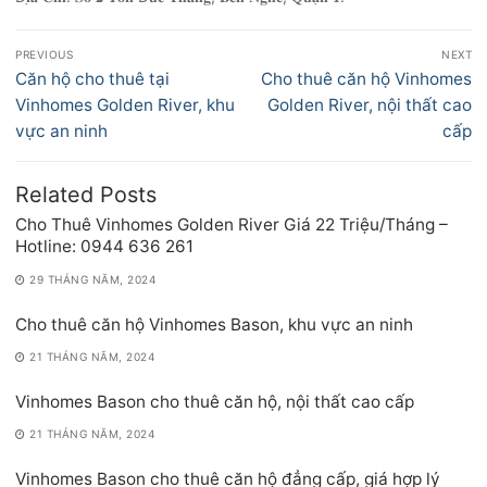
Điều
PREVIOUS
NEXT
hướng
Previous
Next
Căn hộ cho thuê tại
Cho thuê căn hộ Vinhomes
bài
post:
post:
Vinhomes Golden River, khu
Golden River, nội thất cao
viết
vực an ninh
cấp
Related Posts
Cho Thuê Vinhomes Golden River Giá 22 Triệu/Tháng –
Hotline: 0944 636 261
29 THÁNG NĂM, 2024
Cho thuê căn hộ Vinhomes Bason, khu vực an ninh
21 THÁNG NĂM, 2024
Vinhomes Bason cho thuê căn hộ, nội thất cao cấp
21 THÁNG NĂM, 2024
Vinhomes Bason cho thuê căn hộ đẳng cấp, giá hợp lý