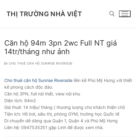
Chuyển
đến
THỊ TRƯỜNG NHÀ VIỆT
nội
dung
Tìm kiếm cho:
Căn hộ 94m 3pn 2wc Full NT giá
14tr/tháng như ảnh
CHO THUÊ CĂN HỘ SUNRISE RIVERSIDE
Cho thuê căn hộ Sunrise Riverside
liền kề Phú Mỹ Hưng với thiết
kế phong cách độc đáo.
Căn hộ 3PN, full nội thất, view nội khu
Diện tích: 94m2
Giá thuê: 14 triệu/ tháng ( thương lượng cho khách thiện chí)
Tiện ích: Hồ bơi, siêu thị, phòng GYM, trường học Quốc tế
Di chuyển dễ dàng qua Quận 1, Quận 4 và Phú Mỹ Hưng
Liên hệ: 0947535251 gặp Linh để được xem nhà.