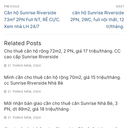
Điều
PREVIOUS
NEXT
hướng
Previous
Next
Căn hộ Sunrise Riverside
căn hộ Sunrise Riverside
bài
post:
post:
73m² 2PN Full NT, RẺ CỰC.
2PN, 2WC, full nội thất, 12
viết
Xem nhà LH 24/7
tr/tháng.
Related Posts
Cho thuê căn hộ rộng 72m2, 2 PN, giá 17 triệu/tháng. CC
cao cấp Sunrise Riverside
21 THÁNG NĂM, 2024
Mình cần cho thuê căn hộ rộng 70m2, giá 15 triệu/tháng.
cc Sunrise Riverside Nhà Bè
21 THÁNG NĂM, 2024
Mới nhận bàn giao cần cho thuê căn Sunrise Nhà Bè, 3
PN, dt 89m2, giá 18 triệu/tháng
21 THÁNG NĂM, 2024