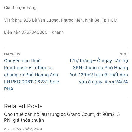
Gía 9 triệu/tháng
Vị trí: khu 928 Lê Văn Lương, Phước Kiển, Nhà Bè, Tp HCM
Liên hệ : 0767043380 – khanh
Điều
PREVIOUS
NEXT
hướng
Previous
Next
Chuyên cho thuê
12tr/ tháng – Ở ngay căn hộ
bài
post:
post:
Penthouse + Lofhouse
3PN chung cư Phú Hoàng
viết
chung cư Phú Hoàng Anh.
Anh 129m2 full nội thất dọn
LH PKD 0981226232 Sale
vào ở ngay. Xem 24/24
PHA
Related Posts
Cho thuê căn hộ lầu trung cc Grand Court, dt 90m2, 3
PN, giá thỏa thuận
21 THÁNG NĂM, 2024