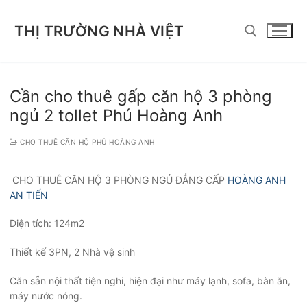
Chuyển
đến
THỊ TRƯỜNG NHÀ VIỆT
nội
dung
Tìm kiếm cho:
Cần cho thuê gấp căn hộ 3 phòng
ngủ 2 tollet Phú Hoàng Anh
CHO THUÊ CĂN HỘ PHÚ HOÀNG ANH
️ CHO THUÊ CĂN HỘ 3 PHÒNG NGỦ ĐẲNG CẤP
HOÀNG ANH
AN TIẾN
Diện tích: 124m2
Thiết kế 3PN, 2 Nhà vệ sinh
Căn sẵn nội thất tiện nghi, hiện đại như máy lạnh, sofa, bàn ăn,
máy nước nóng.