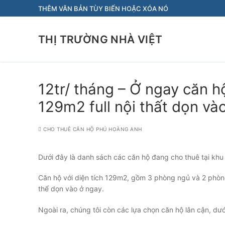
Chuyển
THÊM VĂN BẢN TÙY BIẾN HOẶC XÓA NÓ
đến
nội
THỊ TRƯỜNG NHÀ VIỆT
dung
12tr/ tháng – Ở ngay căn
129m2 full nội thất dọn v
CHO THUÊ CĂN HỘ PHÚ HOÀNG ANH
Dưới đây là danh sách các căn hộ đang cho thuê tại 
Căn hộ với diện tích 129m2, gồm 3 phòng ngủ và 2 phòng
thể dọn vào ở ngay.
Ngoài ra, chúng tôi còn các lựa chọn căn hộ lân cận, dưới 