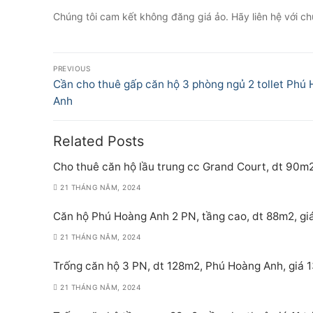
Chúng tôi cam kết không đăng giá ảo. Hãy liên hệ với chú
Điều
PREVIOUS
hướng
Previous
Cần cho thuê gấp căn hộ 3 phòng ngủ 2 tollet Phú
post:
Anh
bài
viết
Related Posts
Cho thuê căn hộ lầu trung cc Grand Court, dt 90m2
21 THÁNG NĂM, 2024
Căn hộ Phú Hoàng Anh 2 PN, tầng cao, dt 88m2, giá
21 THÁNG NĂM, 2024
Trống căn hộ 3 PN, dt 128m2, Phú Hoàng Anh, giá 1
21 THÁNG NĂM, 2024