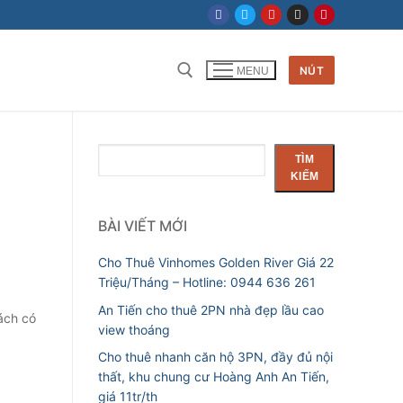
NÚT
MENU
Tìm kiếm cho:
Tìm
TÌM
kiếm
KIẾM
BÀI VIẾT MỚI
Cho Thuê Vinhomes Golden River Giá 22
Triệu/Tháng – Hotline: 0944 636 261
An Tiến cho thuê 2PN nhà đẹp lầu cao
ách có
view thoáng
Cho thuê nhanh căn hộ 3PN, đầy đủ nội
thất, khu chung cư Hoàng Anh An Tiến,
giá 11tr/th