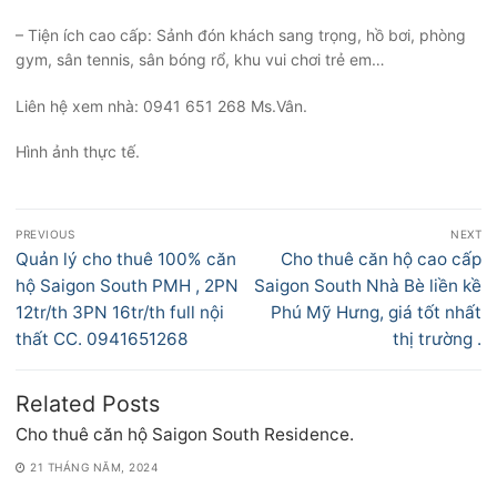
– Tiện ích cao cấp: Sảnh đón khách sang trọng, hồ bơi, phòng
gym, sân tennis, sân bóng rổ, khu vui chơi trẻ em…
Liên hệ xem nhà: 0941 651 268 Ms.Vân.
Hình ảnh thực tế.
Điều
PREVIOUS
NEXT
hướng
Previous
Next
Quản lý cho thuê 100% căn
Cho thuê căn hộ cao cấp
bài
post:
post:
hộ Saigon South PMH , 2PN
Saigon South Nhà Bè liền kề
viết
12tr/th 3PN 16tr/th full nội
Phú Mỹ Hưng, giá tốt nhất
thất CC. 0941651268
thị trường .
Related Posts
Cho thuê căn hộ Saigon South Residence.
21 THÁNG NĂM, 2024