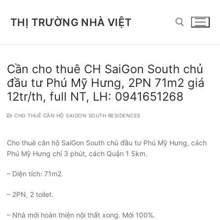
Chuyển
đến
THỊ TRƯỜNG NHÀ VIỆT
nội
dung
Tìm kiếm cho:
Cần cho thuê CH SaiGon South chủ
đầu tư Phú Mỹ Hưng, 2PN 71m2 giá
12tr/th, full NT, LH: 0941651268
CHO THUÊ CĂN HỘ SAIGON SOUTH RESIDENCES
Cho thuê căn hộ SaiGon South chủ đầu tư Phú Mỹ Hưng, cách
Phú Mỹ Hưng chỉ 3 phút, cách Quận 1 5km.
– Diện tích: 71m2.
– 2PN, 2 toilet.
– Nhà mới hoàn thiện nội thất xong. Mới 100%.