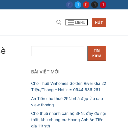
NÚT
MENU
Tìm kiếm cho:
Bè
Tìm
TÌM
kiếm
KIẾM
BÀI VIẾT MỚI
Cho Thuê Vinhomes Golden River Giá 22
Triệu/Tháng – Hotline: 0944 636 261
An Tiến cho thuê 2PN nhà đẹp lầu cao
view thoáng
Cho thuê nhanh căn hộ 3PN, đầy đủ nội
thất, khu chung cư Hoàng Anh An Tiến,
giá 11tr/th