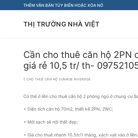
Chuyển
THÊM VĂN BẢN TÙY BIẾN HOẶC XÓA NÓ
đến
nội
THỊ TRƯỜNG NHÀ VIỆT
dung
Cần cho thuê căn hộ 2PN c
giá rẻ 10,5 tr/ th- 0975210
CHO THUÊ CĂN HỘ SUNRISE RIVERSIDE
Có thể ở liền cho thuê căn hộ 2 phòng ngủ ở chung cư
S
+ Diện tích căn hộ 70m2, thiết kế 2PN, 2WC;
+ Mới sạch sẽ nội thất đẹp;
+ Giá cho thuê nhanh 10.5tr/1 tháng, xách vali vào ở liền.