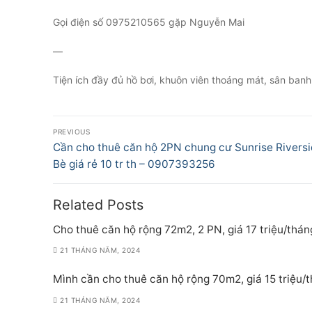
Gọi điện số 0975210565 gặp Nguyễn Mai
—
Tiện ích đầy đủ hồ bơi, khuôn viên thoáng mát, sân banh,
Điều
PREVIOUS
hướng
Previous
Cần cho thuê căn hộ 2PN chung cư Sunrise Rivers
post:
Bè giá rẻ 10 tr th – 0907393256
bài
viết
Related Posts
Cho thuê căn hộ rộng 72m2, 2 PN, giá 17 triệu/thán
21 THÁNG NĂM, 2024
Mình cần cho thuê căn hộ rộng 70m2, giá 15 triệu/
21 THÁNG NĂM, 2024