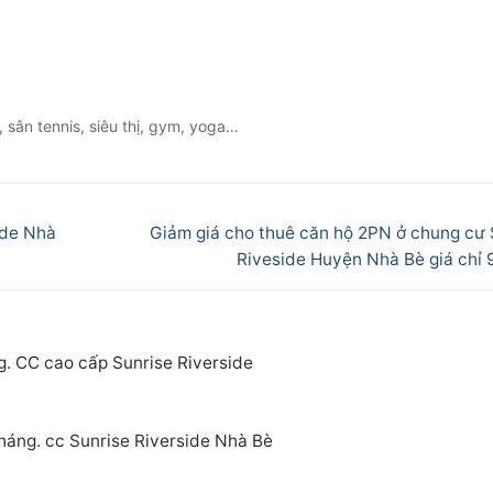
 sân tennis, siêu thị, gym, yoga…
Next
ide Nhà
Giảm giá cho thuê căn hộ 2PN ở chung cư 
post:
Riveside Huyện Nhà Bè giá chỉ 9
g. CC cao cấp Sunrise Riverside
tháng. cc Sunrise Riverside Nhà Bè